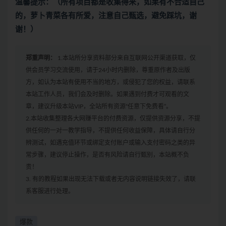
温馨提示：（所有项目都是收集得来，如果有不合适自己
的，萝卜青菜各有所爱，注意自己甄选，避免踩坑，谢
谢！）
郑重声明：
1.本站所分享资料部分来自互联网公开渠道获取，仅
供会员学习交流使用，请于24小时内删除，尊重原作者及出版
方，如认为本站有使用不当的地方，或侵犯了您的权益，请联系
本站工作人员，我们会及时删除。如果遇到付费才可观看的文
章，建议升级本站VIP，全站所有资源“任意下免费看”。
2.本站收集整理各大网赚平台的付费资源，仅提供资源分享，不提
供任何的一对一教学指导，不提供任何收益保障，具体请自行分
辨测试，如遇充值环节或绑定支付账户或输入支付密码之类的异
常步骤，建议停止操作，是否有风险请自行甄别，本站概不负
责！
3. 有的教程如果出现无法下载或者无内容说明链接失效了，请联
系客服进行处理。
爆款