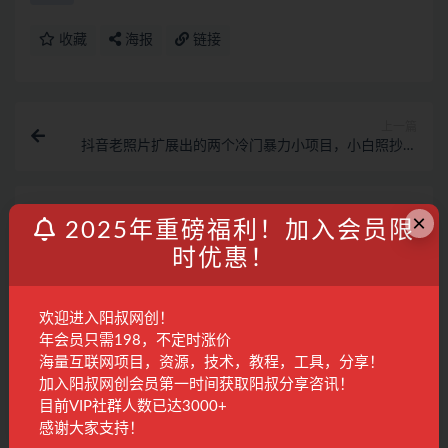
收藏
海报
链接
上一篇
抖音老照片扩展出的两个冷门暴力小项目，小白照抄也
能日撸500+
下一篇
×
2025年重磅福利！加入会员限
抖音同款课程：爆品那点事儿，用国际视野做中国营销
（20节课）
时优惠！
相关文章
欢迎进入阳叔网创！
小红书电商从0到精通：开店篇-选品篇-笔记篇-
年会员只需198，不定时涨价
剪辑篇-赛道篇 快速做出爆款
海量互联网项目，资源，技术，教程，工具，分享！
电商运营
3年前
278
28
加入阳叔网创会员第一时间获取阳叔分享咨讯！
目前VIP社群人数已达3000+
影视混剪爆款思维拆解 从混剪认知到0粉小号案
感谢大家支持！
例 讲防违规技巧 各类问题解决