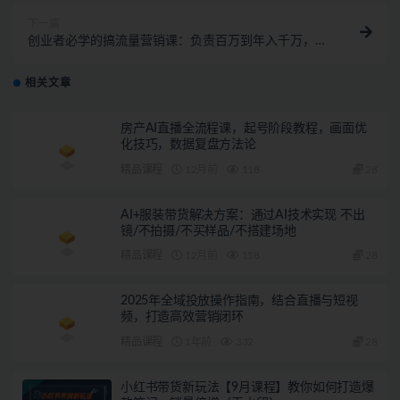
下一篇
创业者必学的搞流量营销课：负责百万到年入千万，
500W+粉丝操盘经验
相关文章
房产AI直播全流程课，起号阶段教程，画面优
化技巧，数据复盘方法论
精品课程
12月前
118
28
AI+服装带货解决方案：通过AI技术实现 不出
镜/不拍摄/不买样品/不搭建场地
精品课程
12月前
118
28
2025年全域投放操作指南，结合直播与短视
频，打造高效营销闭环
精品课程
1年前
332
28
小红书带货新玩法【9月课程】教你如何打造爆