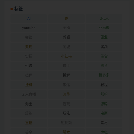
标签
AI
IP
tiktok
youtube
主播
亚马逊
会议
剪辑
副业
变现
同城
实战
实操
小红书
带货
引流
快手
抖音
担保
拆解
拼多多
挂机
搬运
教程
无人直播
流量
涨粉
淘宝
游戏
源码
爆款
玩法
电商
直播
短视频
素材
美金
脚本
虚拟