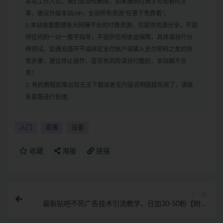
本站工作人员，我们会及时删除。如果遇到付费才可观看的文
章，建议升级本站VIP，全站所有资源“任意下免费看”。
2.本站收集整理各大网赚平台的付费资源，仅提供资源分享，不提
供任何的一对一教学指导，不提供任何收益保障，具体请自行分
辨测试，如遇充值环节或绑定支付账户或输入支付密码之类的异
常步骤，建议停止操作，是否有风险请自行甄别，本站概不负
责！
3. 有的教程如果出现无法下载或者无内容说明链接失效了，请联
系客服进行处理。
入门
直播
设备
收藏
海报
链接
上一篇
最新贴吧不死广告技术引流教学，日加30-50粉【附自
动发帖顶贴脚本+教程】