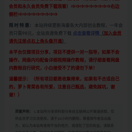
会员和永久会员免费下载观看）⇒⇒⇒⇒⇒⇒⇒⇒⇒右边
侧栏⇒⇒⇒⇒⇒⇒⇒⇒⇒
限 时 特 惠：
本站持续更新海量各大内部创业教程，一年会
员只需98元，全站资源免费下载
点击查看详情
（
加入会员
请先注册点右上角头像开通
）
本平台仅做项目分享，项目不提供一对一指导，如果不会
操作，网盘内均配备详细视频操作教程，请仔细查看网盘
内教程自行研究，小白接受不了的请勿下单！
温馨提示：（所有项目都是收集得来，如果有不合适自己
的，萝卜青菜各有所爱，注意自己甄选，避免踩坑，谢
谢！）
郑重声明：
1.本站所分享资料部分来自互联网公开渠道获取，仅
供会员学习交流使用，请于24小时内删除，尊重原作者及出版
方，如认为本站有使用不当的地方，或侵犯了您的权益，请联系