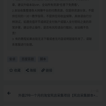
章，建议升级本站VIP，全站所有资源“任意下免费看”。
2.本站收集整理各大网赚平台的付费资源，仅提供资源分享，不提
供任何的一对一教学指导，不提供任何收益保障，具体请自行分
辨测试，如遇充值环节或绑定支付账户或输入支付密码之类的异
常步骤，建议停止操作，是否有风险请自行甄别，本站概不负
责！
3. 有的教程如果出现无法下载或者无内容说明链接失效了，请联
系客服进行处理。
安卓
百度答题
脚本
收藏
海报
链接
上一篇
外面298一个月的淘宝死店采集项目【死店采集脚本+详
细操作教程】