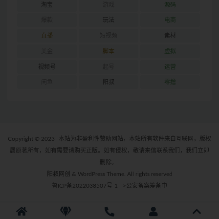
淘宝
游戏
源码
爆款
玩法
电商
直播
短视频
素材
美金
脚本
虚拟
视频号
起号
运营
闲鱼
阳叔
零撸
Copyright © 2023
本站为非盈利性赞助网站，本站所有软件来自互联网，版权
属原著所有，如有需要请购买正版。如有侵权，敬请来信联系我们，我们立即
删除。
阳叔网创 & WordPress Theme. All rights reserved
鲁ICP备2022038507号-1
>公安备案筹备中