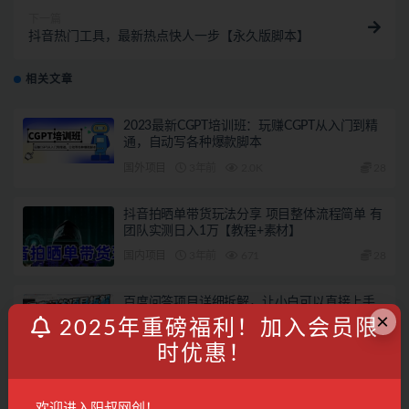
下一篇
抖音热门工具，最新热点快人一步【永久版脚本】
相关文章
2023最新CGPT培训班：玩赚CGPT从入门到精
通，自动写各种爆款脚本
国外项目
3年前
2.0K
28
抖音拍晒单带货玩法分享 项目整体流程简单 有
团队实测日入1万【教程+素材】
国内项目
3年前
671
28
百度问答项目详细拆解，让小白可以直接上手
×
操作的具体方法，听说日入200+？
2025年重磅福利！加入会员限
阳叔分享
3年前
2.1K
时优惠！
读书赚钱实战营，从0到1边读书边赚钱，实现
年入百万梦想,写作变现
欢迎进入阳叔网创！