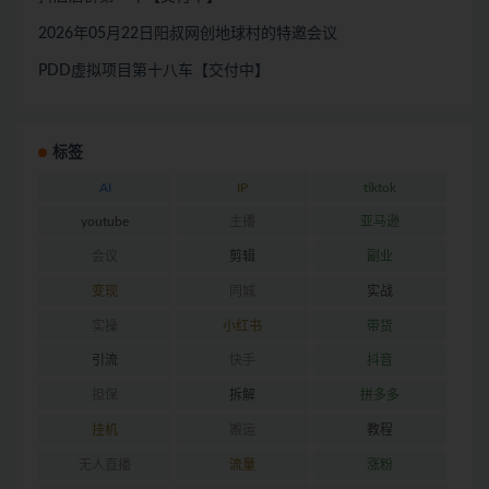
2026年05月22日阳叔网创地球村的特邀会议
PDD虚拟项目第十八车【交付中】
标签
AI
IP
tiktok
youtube
主播
亚马逊
会议
剪辑
副业
变现
同城
实战
实操
小红书
带货
引流
快手
抖音
担保
拆解
拼多多
挂机
搬运
教程
无人直播
流量
涨粉