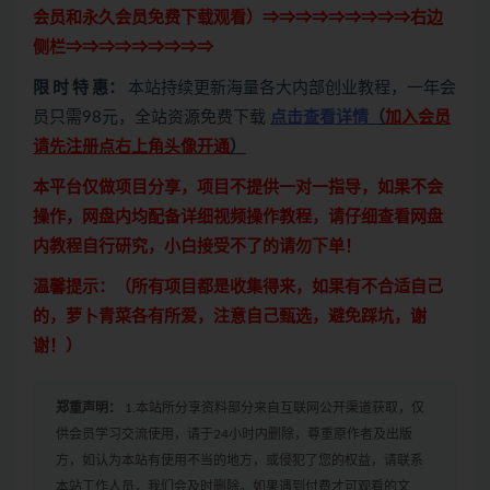
会员和永久会员免费下载观看）⇒⇒⇒⇒⇒⇒⇒⇒⇒右边
侧栏⇒⇒⇒⇒⇒⇒⇒⇒⇒
限 时 特 惠：
本站持续更新海量各大内部创业教程，一年会
员只需98元，全站资源免费下载
点击查看详情
（
加入会员
请先注册点右上角头像开通
）
本平台仅做项目分享，项目不提供一对一指导，如果不会
操作，网盘内均配备详细视频操作教程，请仔细查看网盘
内教程自行研究，小白接受不了的请勿下单！
温馨提示：（所有项目都是收集得来，如果有不合适自己
的，萝卜青菜各有所爱，注意自己甄选，避免踩坑，谢
谢！）
郑重声明：
1.本站所分享资料部分来自互联网公开渠道获取，仅
供会员学习交流使用，请于24小时内删除，尊重原作者及出版
方，如认为本站有使用不当的地方，或侵犯了您的权益，请联系
本站工作人员，我们会及时删除。如果遇到付费才可观看的文