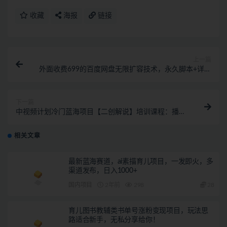
收藏
海报
链接
上一篇
外面收费699的百度网盘无限扩容技术，永久脚本+详细
教程，小白也轻松上手
下一篇
中视频计划冷门蓝海项目【二创解说】培训课程：播放
越高收益越高！
相关文章
最新蓝海赛道，ai素描育儿项目，一发即火，多
渠道发布，日入1000+
国内项目
2年前
298
28
育儿图书教辅类书单号涨粉变现项目，玩法思
路适合新手，无私分享给你！