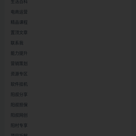
生活百科
电商运营
精品课程
置顶文章
联系我
能力提升
营销策划
资源专区
软件挂机
阳叔分享
阳叔担保
阳叔网创
阳村专享
项目拆解