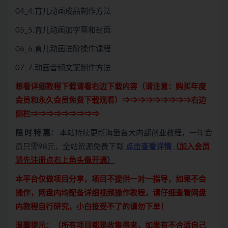
04_4.育儿动画成品制作方法
05_5.育儿动画加字幕和封面
06_6.育儿动画进阶操作课程
07_7.动画音频文案制作方法
想看详细教程下载请看右边下载内容（请注意：
购买
年度
会员和永久会员免费下载观看）⇒⇒⇒⇒⇒⇒⇒⇒⇒右边
侧栏⇒⇒⇒⇒⇒⇒⇒⇒⇒
限 时 特 惠：
本站持续更新海量各大内部创业教程，一年会
员只需98元，全站资源免费下载
点击查看详情
（
加入会员
请先注册点右上角头像开通
）
本平台仅做项目分享，项目不提供一对一指导，如果不会
操作，网盘内均配备详细视频操作教程，请仔细查看网盘
内教程自行研究，小白接受不了的请勿下单！
温馨提示：（所有项目都是收集得来，如果有不合适自己