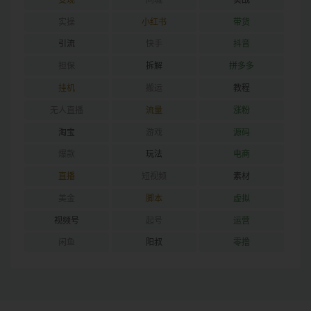
实操
小红书
带货
引流
快手
抖音
担保
拆解
拼多多
挂机
搬运
教程
无人直播
流量
涨粉
淘宝
游戏
源码
爆款
玩法
电商
直播
短视频
素材
美金
脚本
虚拟
视频号
起号
运营
闲鱼
阳叔
零撸