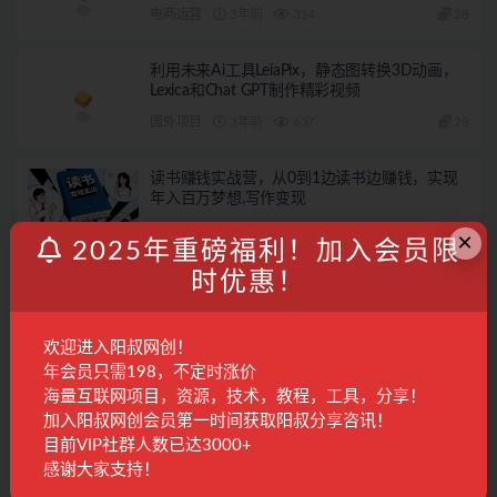
电商运营
3年前
314
28
利用未来Ai工具LeiaPix，静态图转换3D动画，
Lexica和Chat GPT制作精彩视频
国外项目
3年前
637
28
读书赚钱实战营，从0到1边读书边赚钱，实现
年入百万梦想,写作变现
国内项目
2年前
1.6K
28
×
2025年重磅福利！加入会员限
时优惠！
发表回复
登录...
后才能评论
欢迎进入阳叔网创！
年会员只需198，不定时涨价
海量互联网项目，资源，技术，教程，工具，分享！
联系客服
加入阳叔网创会员第一时间获取阳叔分享咨讯！
目前VIP社群人数已达3000+
感谢大家支持！