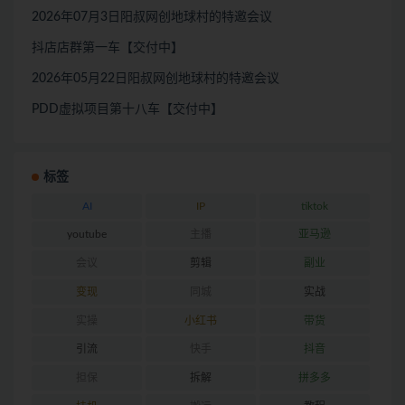
2026年07月3日阳叔网创地球村的特邀会议
抖店店群第一车【交付中】
2026年05月22日阳叔网创地球村的特邀会议
PDD虚拟项目第十八车【交付中】
标签
AI
IP
tiktok
youtube
主播
亚马逊
会议
剪辑
副业
变现
同城
实战
实操
小红书
带货
引流
快手
抖音
担保
拆解
拼多多