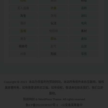
挂机
搬运
教程
无人直播
流量
涨粉
淘宝
游戏
源码
爆款
玩法
电商
直播
短视频
素材
美金
脚本
虚拟
视频号
起号
运营
闲鱼
阳叔
零撸
Copyright © 2023
本站为非盈利性赞助网站，本站所有软件来自互联网，版权
属原著所有，如有需要请购买正版。如有侵权，敬请来信联系我们，我们立即
删除。
阳叔网创 & WordPress Theme. All rights reserved
鲁ICP备2022038507号-1
>公安备案筹备中