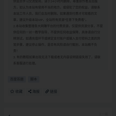
供会员学习交流使用，请于24小时内删除，尊重原作者及出版
方，如认为本站有使用不当的地方，或侵犯了您的权益，请联系
本站工作人员，我们会及时删除。如果遇到付费才可观看的文
章，建议升级本站VIP，全站所有资源“任意下免费看”。
2.本站收集整理各大网赚平台的付费资源，仅提供资源分享，不提
供任何的一对一教学指导，不提供任何收益保障，具体请自行分
辨测试，如遇充值环节或绑定支付账户或输入支付密码之类的异
常步骤，建议停止操作，是否有风险请自行甄别，本站概不负
责！
3. 有的教程如果出现无法下载或者无内容说明链接失效了，请联
系客服进行处理。
百度答题
脚本
收藏
海报
链接
上一篇