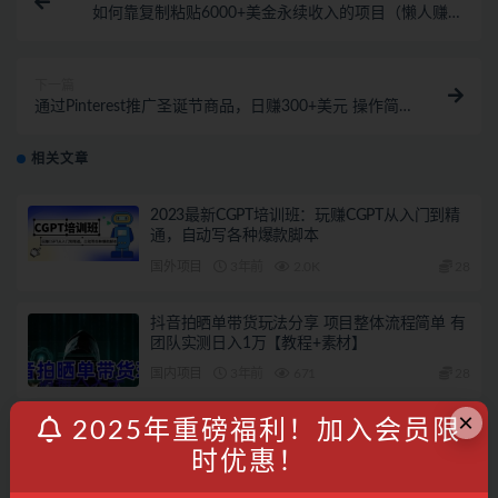
如何靠复制粘贴6000+美金永续收入的项目（懒人赚钱
法）
下一篇
通过Pinterest推广圣诞节商品，日赚300+美元 操作简
单 免费流量 适合新手
相关文章
2023最新CGPT培训班：玩赚CGPT从入门到精
通，自动写各种爆款脚本
国外项目
3年前
2.0K
28
抖音拍晒单带货玩法分享 项目整体流程简单 有
团队实测日入1万【教程+素材】
国内项目
3年前
671
28
×
2025年重磅福利！加入会员限
百度问答项目详细拆解，让小白可以直接上手
操作的具体方法，听说日入200+？
时优惠！
阳叔分享
3年前
2.1K