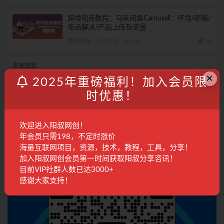
跨境电商教程：马来闲鱼Carousell：环境/邮箱/
电话解决/产品上传及流量
国外项目
2年前
684
28
发表回复
×
2025年重磅福利！加入会员限
登录...
后才能评论
时优惠！
联系客服
欢迎进入阳叔网创！
年会员只需198，不定时涨价
海量互联网项目，资源，技术，教程，工具，分享！
加入阳叔网创会员第一时间获取阳叔分享咨讯！
目前VIP社群人数已达3000+
感谢大家支持！