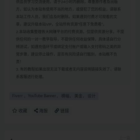
供会员学习交流使用，请于24小时内删除，尊重原作者及出版
方，如认为本站有使用不当的地方，或侵犯了您的权益，请联系
本站工作人员，我们会及时删除。如果遇到付费才可观看的文
章，建议升级本站VIP，全站所有资源“任意下免费看”。
2.本站收集整理各大网赚平台的付费资源，仅提供资源分享，不提
供任何的一对一教学指导，不提供任何收益保障，具体请自行分
辨测试，如遇充值环节或绑定支付账户或输入支付密码之类的异
常步骤，建议停止操作，是否有风险请自行甄别，本站概不负
责！
3. 有的教程如果出现无法下载或者无内容说明链接失效了，请联
系客服进行处理。
Fiverr ，YouTube Banner， 横幅， 美金， 设计
收藏
海报
链接
上一篇