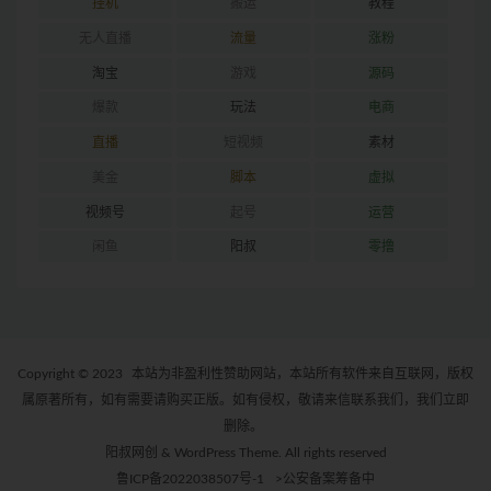
挂机
搬运
教程
无人直播
流量
涨粉
淘宝
游戏
源码
爆款
玩法
电商
直播
短视频
素材
美金
脚本
虚拟
视频号
起号
运营
闲鱼
阳叔
零撸
Copyright © 2023
本站为非盈利性赞助网站，本站所有软件来自互联网，版权
属原著所有，如有需要请购买正版。如有侵权，敬请来信联系我们，我们立即
删除。
阳叔网创 & WordPress Theme. All rights reserved
鲁ICP备2022038507号-1
>公安备案筹备中