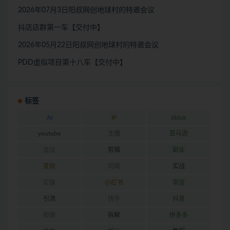
2026年07月3日阳叔网创地球村的特邀会议
抖店店群第一车【交付中】
2026年05月22日阳叔网创地球村的特邀会议
PDD虚拟项目第十八车【交付中】
标签
AI
IP
tiktok
youtube
主播
亚马逊
会议
剪辑
副业
变现
同城
实战
实操
小红书
带货
引流
快手
抖音
担保
拆解
拼多多