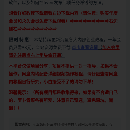
软件，以及如何在fiverr发布此项任务赚钱的方法。
想看详细教程下载请看右边下载内容（请注意：
购买
年度
会员和永久会员免费下载观看）⇒⇒⇒⇒⇒⇒⇒⇒⇒右边
侧栏⇒⇒⇒⇒⇒⇒⇒⇒⇒
限 时 特 惠：
本站持续更新海量各大内部创业教程，一年会
员只需98元，全站资源免费下载
点击查看详情
（
加入会员
请先注册点右上角头像开通
）
本平台仅做项目分享，项目不提供一对一指导，如果不会
操作，网盘内均配备详细视频操作教程，请仔细查看网盘
内教程自行研究，小白接受不了的请勿下单！
温馨提示：（所有项目都是收集得来，如果有不合适自己
的，萝卜青菜各有所爱，注意自己甄选，避免踩坑，谢
谢！）
郑重声明：
1.本站所分享资料部分来自互联网公开渠道获取，仅