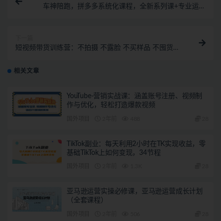
车神陪跑，拼多多系统化课程，全新系列课+专业运营
给你店铺出运营方向
下一篇
短视频带货训练营：不拍摄 不露脸 不买样品 不囤货发
货 简单粗暴混剪带货
相关文章
YouTube-营销实战课：涵盖账号注册、视频制
作与优化，轻松打造爆款视频
国外项目
2年前
488
28
TikTok副业：每天利用2小时在TK实现收益，零
基础TikTok上如何变现，34节程
国外项目
2年前
1.3K
28
亚马逊运营实操必修课，亚马逊运营成长计划
（全套课程）
国外项目
2年前
506
28