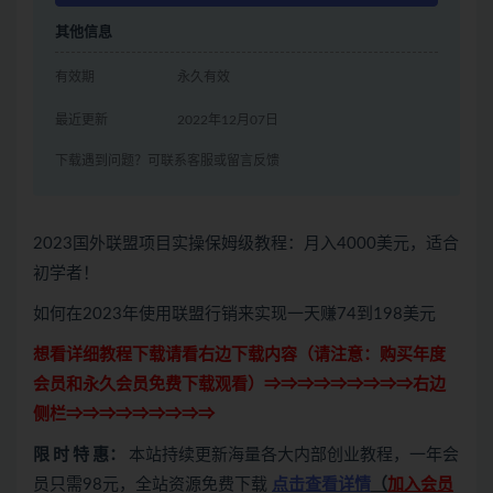
其他信息
有效期
永久有效
最近更新
2022年12月07日
下载遇到问题？可联系客服或留言反馈
2023国外联盟项目实操保姆级教程：月入4000美元，适合
初学者！
如何在2023年使用联盟行销来实现一天赚74到198美元
想看详细教程下载请看右边下载内容（请注意：
购买
年度
会员和永久会员免费下载观看）⇒⇒⇒⇒⇒⇒⇒⇒⇒右边
侧栏⇒⇒⇒⇒⇒⇒⇒⇒⇒
限 时 特 惠：
本站持续更新海量各大内部创业教程，一年会
员只需98元，全站资源免费下载
点击查看详情
（
加入会员