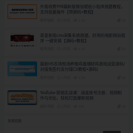
外面收费998最新版微信壁纸小程序搭建教程，
支持批量操作【带源码+教程】
软件挂机
3年前
1.1K
28
英皇影视cms采集系统搭建，好用的电影网站程
序 一键安装【源码+教程】
软件挂机
3年前
1.1K
28
最新H5农场牧场养殖鸡蛋理财鸡游戏运营源码/
对接免签约支付接口(教程+源码)
软件挂机
3年前
1.0K
28
YouTube-营销实战课：涵盖账号注册、视频制
作与优化，轻松打造爆款视频
国外项目
2年前
489
28
发表回复