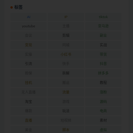
标签
AI
IP
tiktok
youtube
主播
亚马逊
会议
剪辑
副业
变现
同城
实战
实操
小红书
带货
引流
快手
抖音
担保
拆解
拼多多
挂机
搬运
教程
无人直播
流量
涨粉
淘宝
游戏
源码
爆款
玩法
电商
直播
短视频
素材
美金
脚本
虚拟