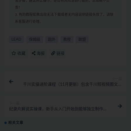
常步骤，建议停止操作，是否有风险请自行甄别，本站概不负
责！
3. 有的教程如果出现无法下载或者无内容说明链接失效了，请联
系客服进行处理。
LEAD
保姆级
国外
教程
联盟
收藏
海报
链接
上一篇
千川实操进阶课程（11月更新）包含千川短视频图文、
千川直播间、小店随心推
下一篇
纪录片解说实操课，新手从入门开始到能够独立制作视
频（22节课）
相关文章