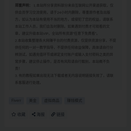
郑重声明：
1.本站所分享资料部分来自互联网公开渠道获取，仅
供会员学习交流使用，请于24小时内删除，尊重原作者及出版
方，如认为本站有使用不当的地方，或侵犯了您的权益，请联系
本站工作人员，我们会及时删除。如果遇到付费才可观看的文
章，建议升级本站VIP，全站所有资源“任意下免费看”。
2.本站收集整理各大网赚平台的付费资源，仅提供资源分享，不提
供任何的一对一教学指导，不提供任何收益保障，具体请自行分
辨测试，如遇充值环节或绑定支付账户或输入支付密码之类的异
常步骤，建议停止操作，是否有风险请自行甄别，本站概不负
责！
3. 有的教程如果出现无法下载或者无内容说明链接失效了，请联
系客服进行处理。
Fiverr
美金
虚拟商品
赚钱模式
收藏
海报
链接