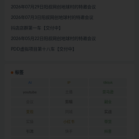
2026年07月29日阳叔网创地球村的特邀会议
2026年07月3日阳叔网创地球村的特邀会议
抖店店群第一车【交付中】
2026年05月22日阳叔网创地球村的特邀会议
PDD虚拟项目第十八车【交付中】
标签
AI
IP
tiktok
youtube
主播
亚马逊
会议
剪辑
副业
变现
同城
实战
实操
小红书
带货
引流
快手
抖音