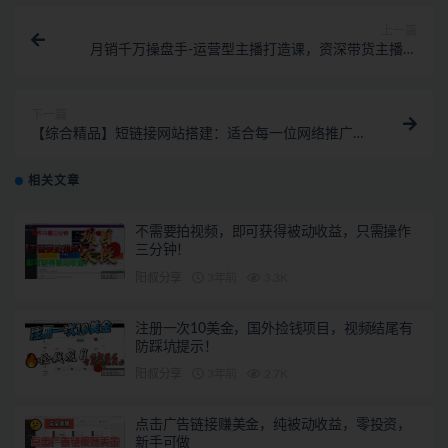
上一篇
月销千万操盘手-运营型主播打造课，资深带货主播精
细化讲解（20节课）
下一篇
【综合精品】短链接网站搭建：适合每一位网络推广用
户【搭建教程+源码】
相关文章
不需要拍视频，即可获得被动收益，只需操作
三分钟！
阳叔分享
3年前
3.3K
注册一次10美金，国外捡钱项目，视频结尾有
防踩坑提示！
阳叔分享
3年前
2.7K
点击广告链接赚美金，纯被动收益，零投资，
新手可做