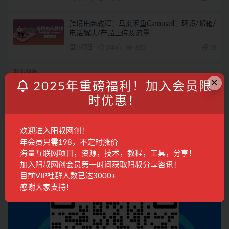
跨境电商教程：马来闲鱼Carousell：环境/邮箱/
电话解决/产品上传及流量
国外项目
2年前
685
28
发表回复
×
2025年重磅福利！加入会员限
登录...
后才能评论
时优惠！
欢迎进入阳叔网创！
联系客服
年会员只需198，不定时涨价
海量互联网项目，资源，技术，教程，工具，分享！
加入阳叔网创会员第一时间获取阳叔分享咨讯！
目前VIP社群人数已达3000+
感谢大家支持！