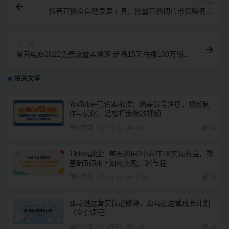
上一篇
抖音直播全自动录屏工具，批量直播切片带货赚佣金
（软件+使用教程）
下一篇
漫画电商2022免费流量实操班 新品15天白嫖100万销
售额 实现每月4w+免费流量
相关文章
YouTube-营销实战课：涵盖账号注册、视频制
作与优化，轻松打造爆款视频
国外项目
2年前
488
28
TikTok副业：每天利用2小时在TK实现收益，零
基础TikTok上如何变现，34节程
国外项目
2年前
1.3K
28
亚马逊运营实操必修课，亚马逊运营成长计划
（全套课程）
国外项目
2年前
506
28