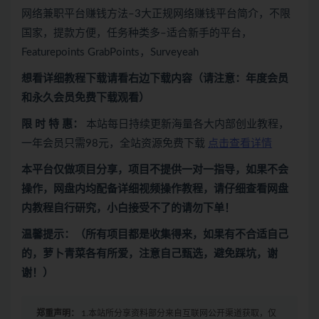
网络兼职平台赚钱方法–3大正规网络赚钱平台简介，不限
国家，提款方便，任务种类多–适合新手的平台，
Featurepoints GrabPoints，Surveyeah
想看
详细教程下载
请看
右边下载内容
（请注意：年度会员
和永久会员免费下载观看）
限 时 特 惠：
本站每日持续更新海量各大内部创业教程，
一年会员只需98元，全站资源免费下载
点击查看详情
本平台仅做项目分享，项目不提供一对一指导，如果不会
操作，网盘内均配备详细视频操作教程，请仔细查看网盘
内教程自行研究，小白接受不了的请勿下单！
温馨提示：（所有项目都是收集得来，如果有不合适自己
的，萝卜青菜各有所爱，注意自己甄选，避免踩坑，谢
谢！）
郑重声明：
1.本站所分享资料部分来自互联网公开渠道获取，仅