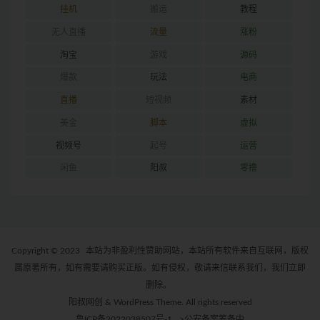
挂机
搬运
教程
无人直播
流量
涨粉
淘宝
游戏
源码
爆款
玩法
电商
直播
短视频
素材
美金
脚本
虚拟
视频号
起号
运营
闲鱼
阳叔
零撸
Copyright © 2023
本站为非盈利性赞助网站，本站所有软件来自互联网，版权
属原著所有，如有需要请购买正版。如有侵权，敬请来信联系我们，我们立即
删除。
阳叔网创 & WordPress Theme. All rights reserved
鲁ICP备2022038507号-1
>公安备案筹备中