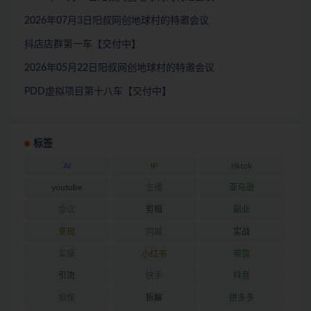
2026年07月3日阳叔网创地球村的特邀会议
抖店店群第一车【交付中】
2026年05月22日阳叔网创地球村的特邀会议
PDD虚拟项目第十八车【交付中】
标签
AI
IP
tiktok
youtube
主播
亚马逊
会议
剪辑
副业
变现
同城
实战
实操
小红书
带货
引流
快手
抖音
担保
拆解
拼多多