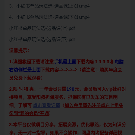
3、小红书单品玩法选-选品课(上)(1).mp4
4、小红书单品玩法选-选品课(下)(1).mp4
小红书单品玩法选-选品课(上).pdf
小红书单品玩法选-选品课(下).pdf
温馨提示：
1.
详细教程下载
请注意
手机最上面
下载内容⇑⇑⇑⇑和
电脑
右边侧栏最上面
下载内容⇒⇒⇒⇒（
请注意：购买年度会
员免费下载观看
）
2.限 时 特 惠：
一年会员只需
198
元，会员后可入vip社群对
接项目，享受阳叔担保服务，担保区有已发车的项目明
细。了解可
点击查看详情
（
加入会员请先注册点右上角头
像到“我的会员”开通
）
3.本平台仅做项目分享，拓展资源，优化思路，仅为知识分
享，无一对一指导，如果不会操作，网盘内均配备详细视