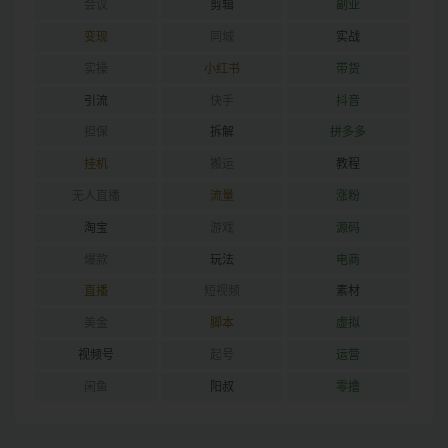
会议
剪辑
副业
变现
同城
实战
实操
小红书
带货
引流
快手
抖音
担保
拆解
拼多多
挂机
搬运
教程
无人直播
流量
涨粉
淘宝
游戏
源码
爆款
玩法
电商
直播
短视频
素材
美金
脚本
虚拟
视频号
起号
运营
闲鱼
阳叔
零撸