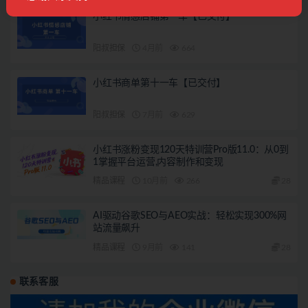
小红书情感店铺第一车【已交付】
阳叔担保
4月前
664
小红书商单第十一车【已交付】
阳叔担保
7月前
629
小红书涨粉变现120天特训营Pro版11.0：从0到
1掌握平台运营,内容制作和变现
精品课程
10月前
266
28
AI驱动谷歌SEO与AEO实战：轻松实现300%网
站流量飙升
精品课程
9月前
141
28
联系客服