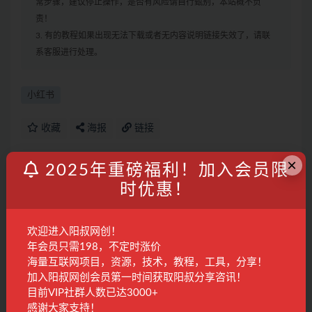
常步骤，建议停止操作，是否有风险请自行甄别，本站概不负
责！
3. 有的教程如果出现无法下载或者无内容说明链接失效了，请联
系客服进行处理。
小红书
收藏
海报
链接
×
2025年重磅福利！加入会员限
时优惠！
上一篇
淘宝电商运营课16.0，自然搜索与付费推广攻略，2025
年标品非标品运营策略
欢迎进入阳叔网创！
年会员只需198，不定时涨价
下一篇
抖店商品卡0到1运营实战：选品铺货核心技巧，正价品
海量互联网项目，资源，技术，教程，工具，分享！
营销方法论
加入阳叔网创会员第一时间获取阳叔分享咨讯！
目前VIP社群人数已达3000+
相关文章
感谢大家支持！