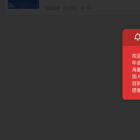
阳叔担保
3月前
591
欢
年
海
加
目前
感