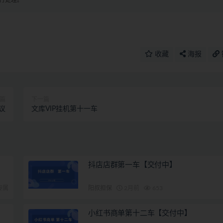
进行处理。
收藏
海报
篇
下一篇
议
文库VIP挂机第十一车
抖店店群第一车【交付中】
专属
阳叔担保
2月前
653
小红书商单第十二车【交付中】