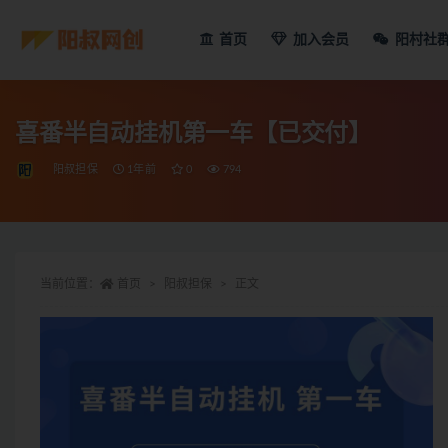
首页
加入会员
阳村社
喜番半自动挂机第一车【已交付】
阳叔担保
1年前
0
794
当前位置：
首页
阳叔担保
正文