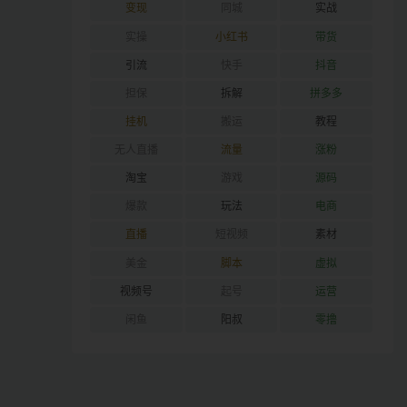
变现
同城
实战
实操
小红书
带货
引流
快手
抖音
担保
拆解
拼多多
挂机
搬运
教程
无人直播
流量
涨粉
淘宝
游戏
源码
爆款
玩法
电商
直播
短视频
素材
美金
脚本
虚拟
视频号
起号
运营
闲鱼
阳叔
零撸