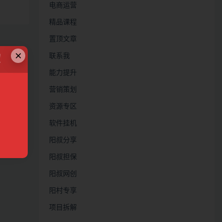
电商运营
精品课程
置顶文章
×
联系我
！
能力提升
营销策划
资源专区
软件挂机
阳叔分享
阳叔担保
阳叔网创
阳村专享
项目拆解