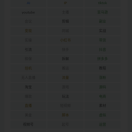
AI
IP
tiktok
youtube
主播
亚马逊
会议
剪辑
副业
变现
同城
实战
实操
小红书
带货
引流
快手
抖音
担保
拆解
拼多多
挂机
搬运
教程
无人直播
流量
涨粉
淘宝
游戏
源码
爆款
玩法
电商
直播
短视频
素材
美金
脚本
虚拟
视频号
起号
运营