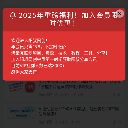
×
相关文章
2025年重磅福利！加入会员限
时优惠！
小红书情感店铺第一车【已交付】
阳叔担保
4月前
664
欢迎进入阳叔网创！
年会员只需198，不定时涨价
海量互联网项目，资源，技术，教程，工具，分享！
小红书商单第十一车【已交付】
加入阳叔网创会员第一时间获取阳叔分享咨讯！
目前VIP社群人数已达3000+
阳叔担保
7月前
628
感谢大家支持！
小红书涨粉变现120天特训营Pro版11.0：从0到
1掌握平台运营,内容制作和变现
精品课程
10月前
266
28
AI驱动谷歌SEO与AEO实战：轻松实现300%网
站流量飙升
精品课程
9月前
140
28