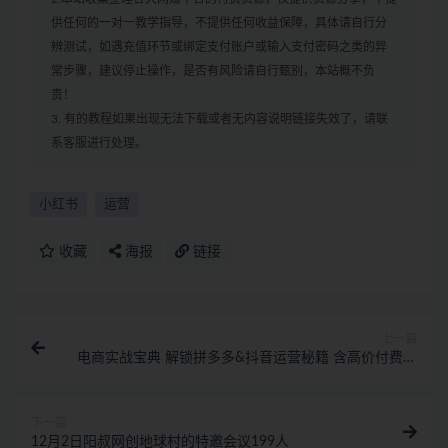
供任何的一对一教学指导，不提供任何收益保障，具体请自行分
辨测试，如遇充值环节或绑定支付账户或输入支付密码之类的异
常步骤，建议停止操作，是否有风险请自行甄别，本站概不负
责！
3. 有的教程如果出现无法下载或者无内容说明链接失效了，请联
系客服进行处理。
小红书
运营
收藏
海报
链接
上一篇
电商实战宝典 解锁拼多多&抖音运营秘籍 含高价付费模
型搭建等分段教学
下一篇
12月2日阳叔网创地球村的特邀会议199人