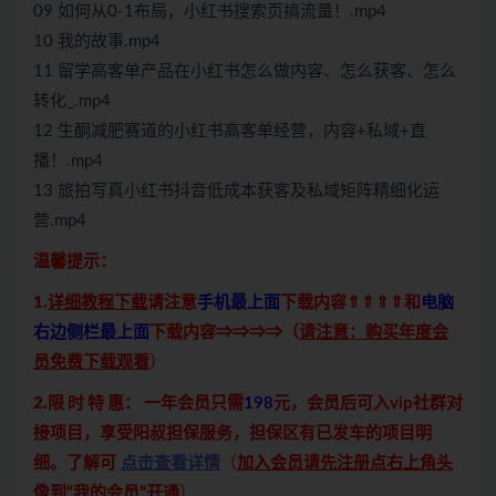
09 如何从0-1布局，小红书搜索页搞流量！.mp4
10 我的故事.mp4
11 留学高客单产品在小红书怎么做内容、怎么获客、怎么
转化_.mp4
12 生酮减肥赛道的小红书高客单经营，内容+私域+直
播！.mp4
13 旅拍写真小红书抖音低成本获客及私域矩阵精细化运
营.mp4
温馨提示：
1.
详细教程下载
请注意
手机最上面
下载内容⇑⇑⇑⇑和
电脑
右边侧栏最上面
下载内容⇒⇒⇒⇒（
请注意：购买年度会
员免费下载观看
）
2.限 时 特 惠：
一年会员只需
198
元，会员后可入vip社群对
接项目，享受阳叔担保服务，担保区有已发车的项目明
细。了解可
点击查看详情
（
加入会员请先注册点右上角头
像到“我的会员”开通
）