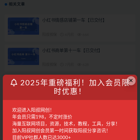
相关文章
小红书情感店铺第一车【已交付】
阳叔担保
4月前
664
小红书商单第十一车【已交付】
阳叔担保
7月前
628
×
小红书涨粉变现120天特训营Pro版11.0：从0到
2025年重磅福利！加入会员限
1掌握平台运营,内容制作和变现
时优惠！
精品课程
10月前
265
28
欢迎进入阳叔网创！
2026年07月29日阳叔网创地球村的特邀会议
年会员只需198，不定时涨价
海量互联网项目，资源，技术，教程，工具，分享！
会议回放
1周前
380
28
加入阳叔网创会员第一时间获取阳叔分享咨讯！
目前VIP社群人数已达3000+