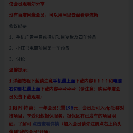
仅会员观看勿分享
没有百度网盘会员，可以用阿里云盘看更流畅
会议纪要
1、手机广告半自动挂机项目复盘及四车预备
2、小红书电商项目第一车预备
3、讨论
温馨提示：
1.
详细教程下载
请注意
手机最上面
下载内容⇑⇑⇑⇑和
电脑
右边侧栏最上面
下载内容⇒⇒⇒⇒（
请注意：购买年度会
员免费下载观看
）
2.限 时 特 惠：
一年会员只需
198
元，会员后可入vip社群对
接项目，享受阳叔担保服务，担保区有已发车的项目明
细。了解可
点击查看详情
（
加入会员请先注册点右上角头
像到“我的会员”开通
）