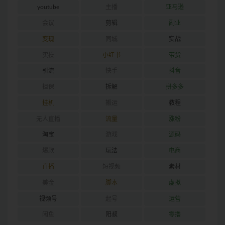
youtube
主播
亚马逊
会议
剪辑
副业
变现
同城
实战
实操
小红书
带货
引流
快手
抖音
担保
拆解
拼多多
挂机
搬运
教程
无人直播
流量
涨粉
淘宝
游戏
源码
爆款
玩法
电商
直播
短视频
素材
美金
脚本
虚拟
视频号
起号
运营
闲鱼
阳叔
零撸