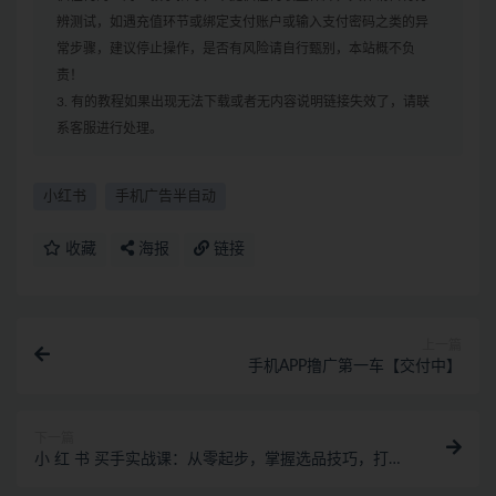
辨测试，如遇充值环节或绑定支付账户或输入支付密码之类的异
常步骤，建议停止操作，是否有风险请自行甄别，本站概不负
责！
3. 有的教程如果出现无法下载或者无内容说明链接失效了，请联
系客服进行处理。
小红书
手机广告半自动
收藏
海报
链接
上一篇
手机APP撸广第一车【交付中】
下一篇
小 红 书 买手实战课：从零起步，掌握选品技巧，打造
职业博主变现之路