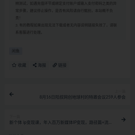
辨测试，如遇充值环节或绑定支付账户或输入支付密码之类的异
常步骤，建议停止操作，是否有风险请自行甄别，本站概不负
责！
3. 有的教程如果出现无法下载或者无内容说明链接失效了，请联
系客服进行处理。
闲鱼
收藏
海报
链接
上一篇
8月16日阳叔网创地球村的特邀会议259人参会
下一篇
新个体 ip变现课，年入百万新媒体IP变现，路径篇+流
量篇+产品篇