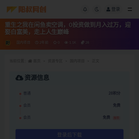
登录
重生之我在闲鱼卖空调，0投资做到月入过万，迎
娶白富美，走上人生巅峰
国内项目
2年前
0
1.1K
28
当前位置：
首页
资源专区
国内项目
正文
资源信息
普通
28积分
会员
免费
会员
免费
推荐
登录后下载