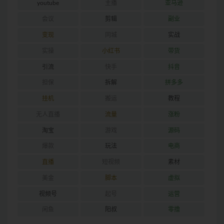
youtube
主播
亚马逊
会议
剪辑
副业
变现
同城
实战
实操
小红书
带货
引流
快手
抖音
担保
拆解
拼多多
挂机
搬运
教程
无人直播
流量
涨粉
淘宝
游戏
源码
爆款
玩法
电商
直播
短视频
素材
美金
脚本
虚拟
视频号
起号
运营
闲鱼
阳叔
零撸