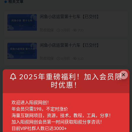
相关文章
闲鱼小店运营第十七车【已交付】
阳叔担保
5月前
700
闲鱼小店运营第十六车【已交付】
阳叔担保
8月前
635
×
闲鱼小店运营第十五车【已交付】
2025年重磅福利！加入会员限
时优惠！
阳叔担保
9月前
468
读书赚钱实战营，从0到1边读书边赚钱，实现
欢迎进入阳叔网创！
年入百万梦想,写作变现
年会员只需198，不定时涨价
海量互联网项目，资源，技术，教程，工具，分享！
国内项目
2年前
1.6K
28
加入阳叔网创会员第一时间获取阳叔分享咨讯！
目前VIP社群人数已达3000+
联系客服