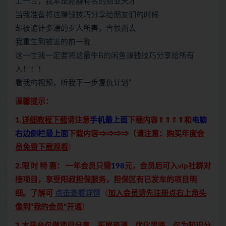
上一世，我本是赫赫有名的商业天才
当我准备将这赚钱技巧分享给朋友们的时候
却被诡计多端的歹人所害，含恨而去
我重生到被害的前一晚
这一世我一定要将这最牛B的闲鱼赚钱技巧分享给所有
人！！！
看我的视频，听我下一步复仇计划”
温馨提示：
1.
详细教程下载
请注意
手机最上面
下载内容⇑⇑⇑⇑和
电脑
右边侧栏最上面
下载内容⇒⇒⇒⇒（
请注意：购买年度会
员免费下载观看
）
2.限 时 特 惠：
一年会员只需
198
元，会员后可入vip社群对
接项目，享受阳叔担保服务，担保区有已发车的项目明
细。了解可
点击查看详情
（
加入会员请先注册点右上角头
像到“我的会员”开通
）
3.本平台仅做项目分享，拓展资源，优化思路，仅为知识分