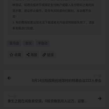
辨测试，如遇充值环节或绑定支付账户或输入支付密码之类的异
常步骤，建议停止操作，是否有风险请自行甄别，本站概不负
责！
3. 有的教程如果出现无法下载或者无内容说明链接失效了，请联
系客服进行处理。
亚马逊
会议
半自动
收藏
海报
链接
上一篇
8月14日阳叔网创地球村的特邀会议222人参会
下一篇
重生之我在闲鱼卖空调，0投资做到月入过万，迎娶白
富美，走上人生巅峰