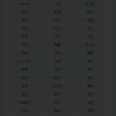
youtube
主播
亚马逊
会议
剪辑
副业
变现
同城
实战
实操
小红书
带货
引流
快手
抖音
担保
拆解
拼多多
挂机
搬运
教程
无人直播
流量
涨粉
淘宝
游戏
源码
爆款
玩法
电商
直播
短视频
素材
美金
脚本
虚拟
视频号
起号
运营
闲鱼
阳叔
零撸