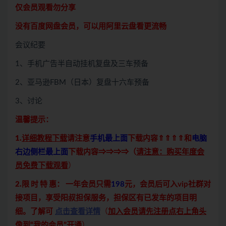
仅会员观看勿分享
没有百度网盘会员，可以用阿里云盘看更流畅
会议纪要
1、手机广告半自动挂机复盘及三车预备
2、亚马逊FBM（日本）复盘十六车预备
3、讨论
温馨提示：
1.
详细教程下载
请注意
手机最上面
下载内容⇑⇑⇑⇑和
电脑
右边侧栏最上面
下载内容⇒⇒⇒⇒（
请注意：购买年度会
员免费下载观看
）
2.限 时 特 惠：
一年会员只需
198
元，会员后可入vip社群对
接项目，享受阳叔担保服务，担保区有已发车的项目明
细。了解可
点击查看详情
（
加入会员请先注册点右上角头
像到“我的会员”开通
）