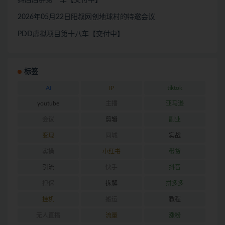
2026年05月22日阳叔网创地球村的特邀会议
PDD虚拟项目第十八车【交付中】
标签
AI
IP
tiktok
youtube
主播
亚马逊
会议
剪辑
副业
变现
同城
实战
实操
小红书
带货
引流
快手
抖音
担保
拆解
拼多多
挂机
搬运
教程
无人直播
流量
涨粉