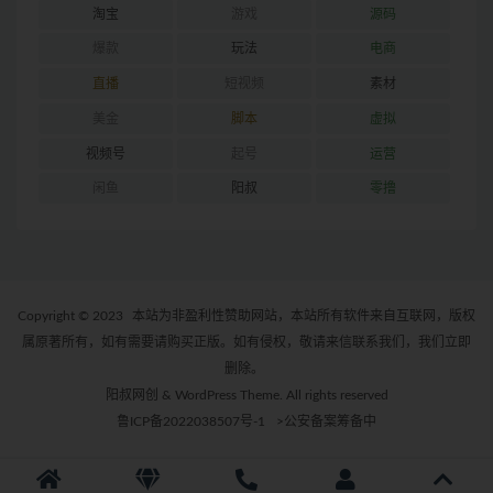
淘宝
游戏
源码
爆款
玩法
电商
直播
短视频
素材
美金
脚本
虚拟
视频号
起号
运营
闲鱼
阳叔
零撸
Copyright © 2023
本站为非盈利性赞助网站，本站所有软件来自互联网，版权
属原著所有，如有需要请购买正版。如有侵权，敬请来信联系我们，我们立即
删除。
阳叔网创 & WordPress Theme. All rights reserved
鲁ICP备2022038507号-1
>公安备案筹备中