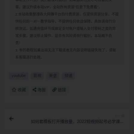
本站工作人员，我们会及时删除。如果遇到付费才可观看的文
章，建议升级本站VIP，全站所有资源“任意下免费看”。
2.本站收集整理各大网赚平台的付费资源，仅提供资源分享，不提
供任何的一对一教学指导，不提供任何收益保障，具体请自行分
辨测试，如遇充值环节或绑定支付账户或输入支付密码之类的异
常步骤，建议停止操作，是否有风险请自行甄别，本站概不负
责！
3. 有的教程如果出现无法下载或者无内容说明链接失效了，请联
系客服进行处理。
youtube
影视
美金
频道
收藏
海报
链接
上一篇
如何套模板打开播放量，2022短视频起号必学课31
节，送钩子模板