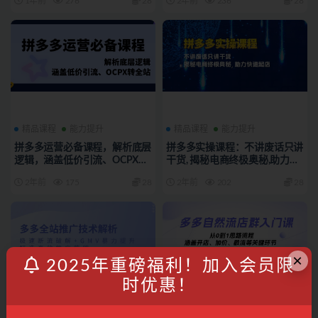
1年前
276
28
2年前
236
28
精品课程
能力提升
精品课程
能力提升
拼多多运营必备课程，解析底层
拼多多实操课程：不讲废话只讲
逻辑，涵盖低价引流、OCPX转
干货, 揭秘电商终极奥秘,助力快
全站
速起店
2年前
175
28
2年前
202
28
×
2025年重磅福利！加入会员限
时优惠！
精品课程
能力提升
精品课程
能力提升