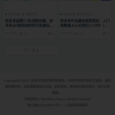
电商运营
资源专区
电商运营
资源专区
拼多多运营0-1实战特训营，拼
拼多多开店虚拟变现项目：入门
多多从0础到进阶的可实操玩
到精通 从小白到日入1000（完
法！
整版）4月10更新
3年前
353
28
3年前
694
28
下一页
Copyright © 2023
本站为非盈利性赞助网站，本站所有软件来自互联网，版权
属原著所有，如有需要请购买正版。如有侵权，敬请来信联系我们，我们立即
删除。
阳叔网创 & WordPress Theme. All rights reserved
鲁ICP备2022038507号-1
>公安备案筹备中