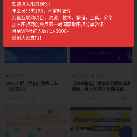
欢迎进入阳叔网创！
多多全站推广技术解析：极速断
多多自然流店群入门课，从0到
流破解+GMV暴力提升，打造高
1思路流程，涵盖开店、加价、
年会员只需198，不定时涨价
效推广策略
截流等关键环节
海量互联网项目，资源，技术，教程，工具，分享！
2年前
232
28
2年前
138
28
加入阳叔网创会员第一时间获取阳叔分享咨讯！
目前VIP社群人数已达3000+
感谢大家支持！
阳叔担保
国内项目
资源专区
PDD店群（优化）项第二车
【白龙笔记】拼多多无版权网课
【已交付】
项目，月入5000的长期项目，
玩法详细拆解
3年前
1.3K
3年前
948
28