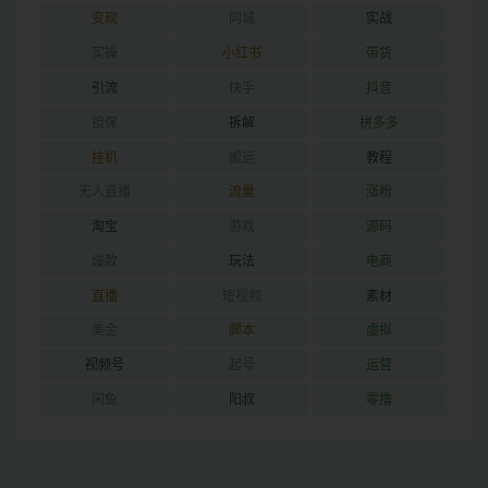
变现
同城
实战
实操
小红书
带货
引流
快手
抖音
担保
拆解
拼多多
挂机
搬运
教程
无人直播
流量
涨粉
淘宝
游戏
源码
爆款
玩法
电商
直播
短视频
素材
美金
脚本
虚拟
视频号
起号
运营
闲鱼
阳叔
零撸