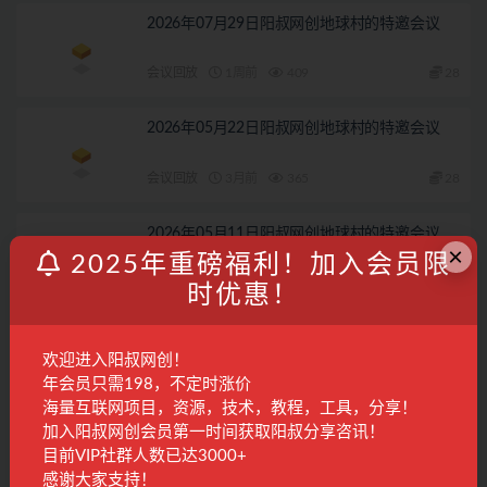
2026年07月29日阳叔网创地球村的特邀会议
会议回放
1周前
409
28
2026年05月22日阳叔网创地球村的特邀会议
会议回放
3月前
365
28
2026年05月11日阳叔网创地球村的特邀会议
×
2025年重磅福利！加入会员限
会议回放
3月前
232
28
时优惠！
2026年07月3日阳叔网创地球村的特邀会议
欢迎进入阳叔网创！
年会员只需198，不定时涨价
会议回放
1月前
289
28
海量互联网项目，资源，技术，教程，工具，分享！
加入阳叔网创会员第一时间获取阳叔分享咨讯！
联系客服
目前VIP社群人数已达3000+
感谢大家支持！