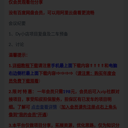
仅会员观看勿分享
没有百度网盘会员，可以用阿里云盘看更流畅
会议纪要
1、Dy小店项目复盘及二车预备
2、讨论
温馨提示：
1.
详细教程下载
请注意
手机最上面
下载内容⇑⇑⇑⇑和
电脑
右边侧栏最上面
下载内容⇒⇒⇒⇒（
请注意：购买年度会
员免费下载观看
）
2.限 时 特 惠：
一年会员只需
198
元，会员后可入vip社群对
接项目，享受阳叔担保服务，担保区有已发车的项目明
细。了解可
点击查看详情
（
加入会员请先注册点右上角头
像到“我的会员”开通
）
3.本平台仅做项目分享，拓展资源，优化思路，仅为知识分