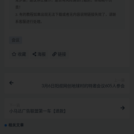
常步骤，建议停止操作，是否有风险请自行甄别，本站概不负
责！
3. 有的教程如果出现无法下载或者无内容说明链接失效了，请联
系客服进行处理。
会议
收藏
海报
链接
上一篇
3月6日阳叔网创地球村的特邀会议605人参会
下一篇
小马达广告联盟第一车【退款】
相关文章