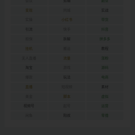
会议
剪辑
副业
变现
同城
实战
实操
小红书
带货
引流
快手
抖音
担保
拆解
拼多多
挂机
搬运
教程
无人直播
流量
涨粉
淘宝
游戏
源码
爆款
玩法
电商
直播
短视频
素材
美金
脚本
虚拟
视频号
起号
运营
闲鱼
阳叔
零撸