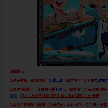
温馨提示：
1.
详细教程下载
请注意
手机最上面
下载内容⇑⇑⇑⇑和
电脑右
2.限 时 特 惠：
一年会员只需
198
元，会员后可入vip社群对
详情
（
加入会员请先注册点右上角头像到“我的会员”开通
）
3.本平台仅做项目分享，拓展资源，优化思路，仅为知识分