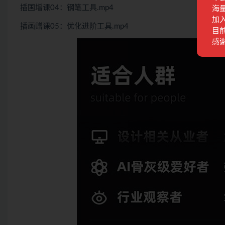
插国增课04：钢笔工具.mp4
海
加
插画赠课05：优化进阶工具.mp4
目前
感