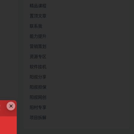
精品课程
置顶文章
联系我
能力提升
营销策划
资源专区
软件挂机
阳叔分享
阳叔担保
阳叔网创
×
！
阳村专享
项目拆解