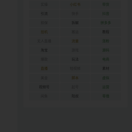
实操
小红书
带货
引流
快手
抖音
担保
拆解
拼多多
挂机
搬运
教程
无人直播
流量
涨粉
淘宝
游戏
源码
爆款
玩法
电商
直播
短视频
素材
美金
脚本
虚拟
视频号
起号
运营
闲鱼
阳叔
零撸