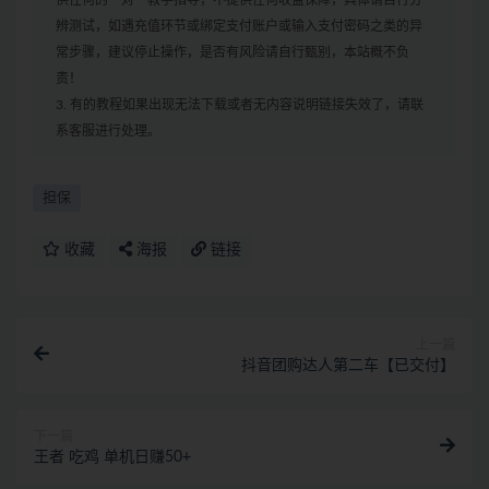
辨测试，如遇充值环节或绑定支付账户或输入支付密码之类的异
常步骤，建议停止操作，是否有风险请自行甄别，本站概不负
责！
3. 有的教程如果出现无法下载或者无内容说明链接失效了，请联
系客服进行处理。
担保
收藏
海报
链接
上一篇
抖音团购达人第二车【已交付】
下一篇
王者 吃鸡 单机日赚50+