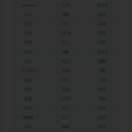
youtube
主播
亚马逊
会议
剪辑
副业
变现
同城
实战
实操
小红书
带货
引流
快手
抖音
担保
拆解
拼多多
挂机
搬运
教程
无人直播
流量
涨粉
淘宝
游戏
源码
爆款
玩法
电商
直播
短视频
素材
美金
脚本
虚拟
视频号
起号
运营
闲鱼
阳叔
零撸