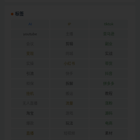
标签
AI
IP
tiktok
youtube
主播
亚马逊
会议
剪辑
副业
变现
同城
实战
实操
小红书
带货
引流
快手
抖音
担保
拆解
拼多多
挂机
搬运
教程
无人直播
流量
涨粉
淘宝
游戏
源码
爆款
玩法
电商
直播
短视频
素材