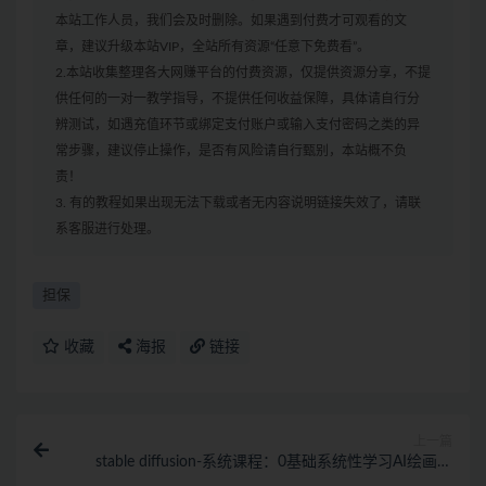
本站工作人员，我们会及时删除。如果遇到付费才可观看的文
章，建议升级本站VIP，全站所有资源“任意下免费看”。
2.本站收集整理各大网赚平台的付费资源，仅提供资源分享，不提
供任何的一对一教学指导，不提供任何收益保障，具体请自行分
辨测试，如遇充值环节或绑定支付账户或输入支付密码之类的异
常步骤，建议停止操作，是否有风险请自行甄别，本站概不负
责！
3. 有的教程如果出现无法下载或者无内容说明链接失效了，请联
系客服进行处理。
担保
收藏
海报
链接
上一篇
stable diffusion-系统课程：0基础系统性学习AI绘画，
小白也能轻松上手