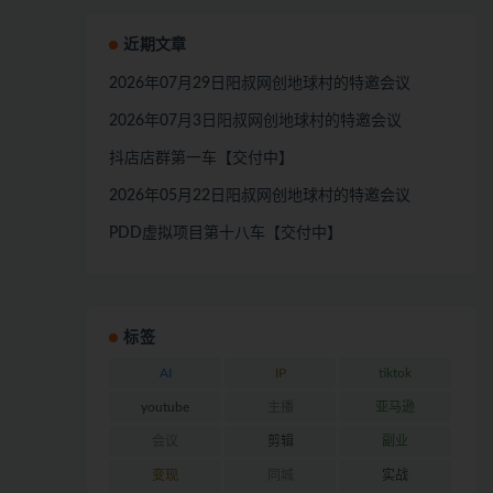
近期文章
2026年07月29日阳叔网创地球村的特邀会议
2026年07月3日阳叔网创地球村的特邀会议
抖店店群第一车【交付中】
2026年05月22日阳叔网创地球村的特邀会议
PDD虚拟项目第十八车【交付中】
标签
AI
IP
tiktok
youtube
主播
亚马逊
会议
剪辑
副业
变现
同城
实战