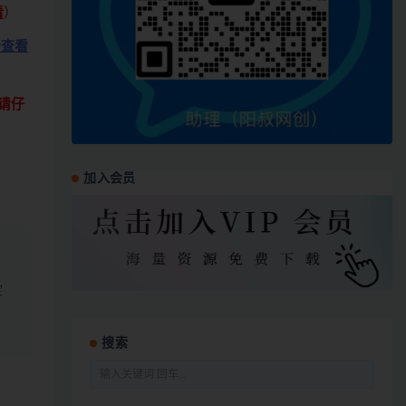
看
）
击查看
请仔
加入会员
定
搜索