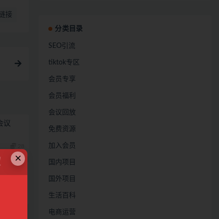
链接
分类目录
SEO引流
tiktok专区
会员专享
会员福利
会议回放
会议
免费资源
加入会员
28
×
！
国内项目
议
国外项目
28
生活百科
电商运营