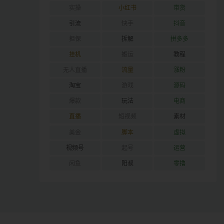
实操
小红书
带货
引流
快手
抖音
担保
拆解
拼多多
挂机
搬运
教程
无人直播
流量
涨粉
淘宝
游戏
源码
爆款
玩法
电商
直播
短视频
素材
美金
脚本
虚拟
视频号
起号
运营
闲鱼
阳叔
零撸