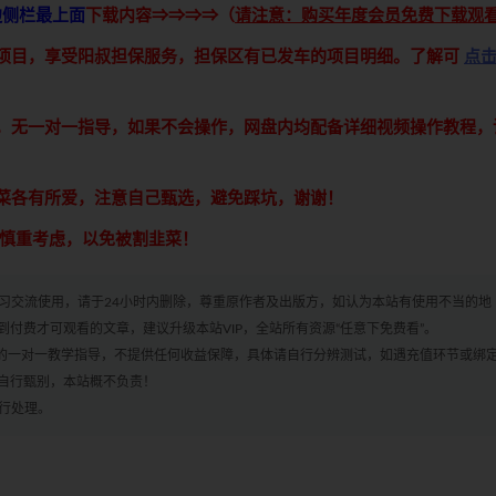
边侧栏最上面
下载内容⇒⇒⇒⇒（
请注意：购买年度会员免费下载观
接项目，享受阳叔担保服务，担保区有已发车的项目明细。了解可
点
享，无一对一指导，如果不会操作，网盘内均配备详细视频操作教程，
青菜各有所爱，注意自己甄选，避免踩坑，谢谢！
意慎重考虑，以免被割韭菜！
学习交流使用，请于24小时内删除，尊重原作者及出版方，如认为本站有使用不当的地
付费才可观看的文章，建议升级本站VIP，全站所有资源“任意下免费看”。
何的一对一教学指导，不提供任何收益保障，具体请自行分辨测试，如遇充值环节或绑
自行甄别，本站概不负责！
进行处理。