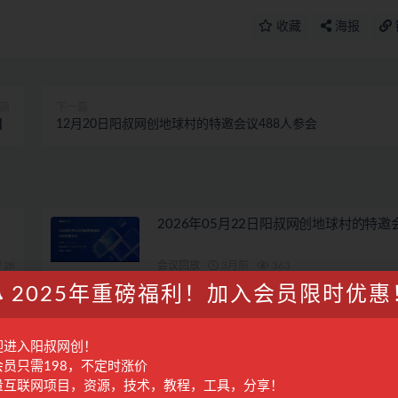
收藏
海报
篇
下一篇
】
12月20日阳叔网创地球村的特邀会议488人参会
2026年05月22日阳叔网创地球村的特邀
28
会议回放
3月前
363
2025年重磅福利！加入会员限时优惠
2026年07月3日阳叔网创地球村的特邀会
迎进入阳叔网创！
28
会议回放
1月前
279
会员只需198，不定时涨价
量互联网项目，资源，技术，教程，工具，分享！