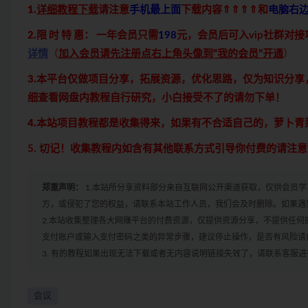
1.
详细教程下载
请注意
手机最上面
下载内容⇑⇑⇑⇑和
电脑右
2.限 时 特 惠：
一年会员只需
198
元，会员后可入vip社群对
详情
（
加入会员请先注册点右上角头像到“我的会员”开通
）
3.本平台仅做项目分享，拓展资源，优化思路，仅为知识分
细查看网盘内教程自行研究，小白接受不了的请勿下单！
4.本站项目教程都是收集得来，如果有不合适自己的，萝卜
5. 切记！收集教程内如含有其他联系方式引导你付费的请注
郑重声明：
1.本站所分享资料部分来自互联网公开渠道获取，仅供会员
方，或侵犯了您的权益，请联系本站工作人员，我们会及时删除。如果遇到
2.本站收集整理各大网赚平台的付费资源，仅提供资源分享，不提供任
支付账户或输入支付密码之类的异常步骤，建议停止操作，是否有风险请
3. 有的教程如果出现无法下载或者无内容说明链接失效了，请联系客服
会议