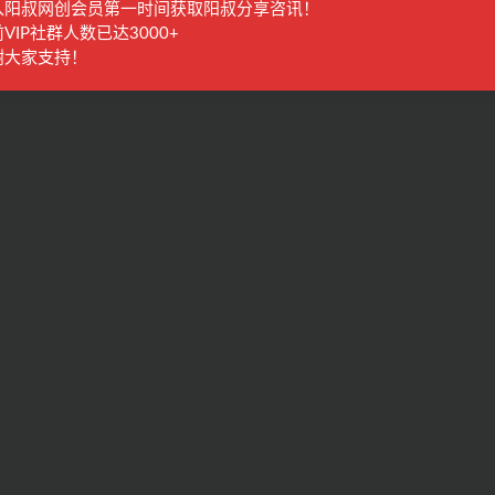
入阳叔网创会员第一时间获取阳叔分享咨讯！
VIP社群人数已达3000+
谢大家支持！