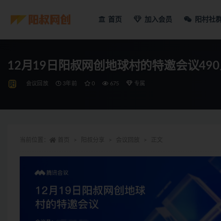
首页
加入会员
阳村社
12月19日阳叔网创地球村的特邀会议49
会议回放
3年前
0
675
专属
当前位置：
首页
阳叔分享
会议回放
正文