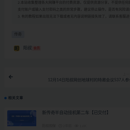
2.本站收集整理各大网赚平台的付费资源，仅提供资源分享，不提供任
支付账户或输入支付密码之类的异常步骤，建议停止操作，是否有风险请
3. 有的教程如果出现无法下载或者无内容说明链接失效了，请联系客服
传奇
阳叔
会员
上一
12月14日阳叔网创地球村的特邀会议537人参
相关文章
新传奇半自动挂机第二车【已交付】
阳叔担保
2年前
1.6K