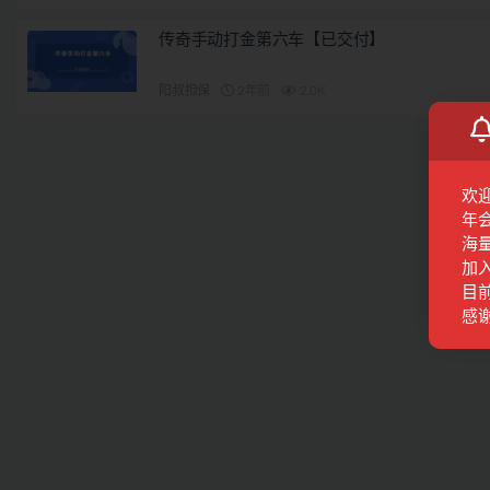
传奇手动打金第六车【已交付】
阳叔担保
2年前
2.0K
欢
年
海
加
目前
感