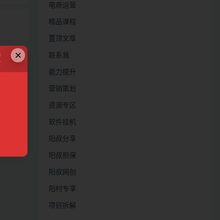
电商运营
精品课程
置顶文章
×
联系我
！
能力提升
营销策划
资源专区
软件挂机
阳叔分享
阳叔担保
阳叔网创
阳村专享
项目拆解