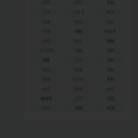
变现
同城
实战
实操
小红书
带货
引流
快手
抖音
担保
拆解
拼多多
挂机
搬运
教程
无人直播
流量
涨粉
淘宝
游戏
源码
爆款
玩法
电商
直播
短视频
素材
美金
脚本
虚拟
视频号
起号
运营
闲鱼
阳叔
零撸