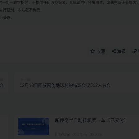
何的一对一教学指导，不提供任何收益保障，具体请自行分辨测试，如遇充值环节或绑
自行甄别，本站概不负责！
进行处理。
收藏
海报
篇
下一篇
会
12月18日阳叔网创地球村的特邀会议562人参会
新传奇半自动挂机第一车【已交付】
阳叔担保
2年前
2.0K