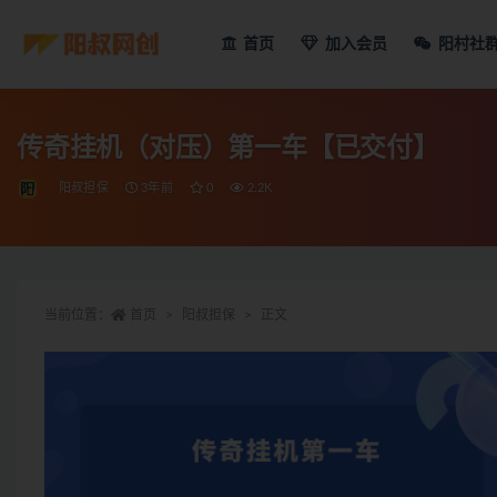
首页
加入会员
阳村社
传奇挂机（对压）第一车【已交付】
阳叔担保
3年前
0
2.2K
当前位置：
首页
阳叔担保
正文