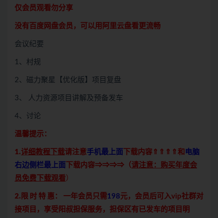
仅会员观看勿分享
没有百度网盘会员，可以用阿里云盘看更流畅
会议纪要
1、村规
2、磁力聚星【优化版】项目复盘
3、 人力资源项目讲解及预备发车
4、讨论
温馨提示：
1.
详细教程下载
请注意
手机最上面
下载内容⇑⇑⇑⇑和
电脑
右边侧栏最上面
下载内容⇒⇒⇒⇒（
请注意：购买年度会
员免费下载观看
）
2.限 时 特 惠：
一年会员只需
198
元，会员后可入vip社群对
接项目，享受阳叔担保服务，担保区有已发车的项目明