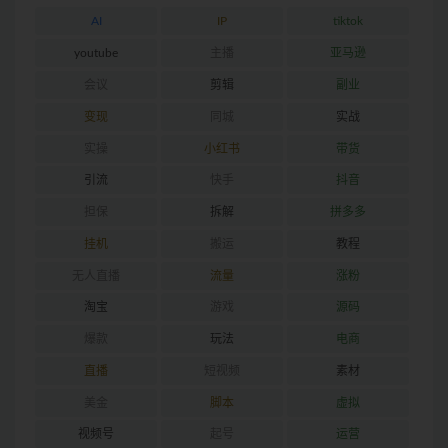
AI
IP
tiktok
youtube
主播
亚马逊
会议
剪辑
副业
变现
同城
实战
实操
小红书
带货
引流
快手
抖音
担保
拆解
拼多多
挂机
搬运
教程
无人直播
流量
涨粉
淘宝
游戏
源码
爆款
玩法
电商
直播
短视频
素材
美金
脚本
虚拟
视频号
起号
运营