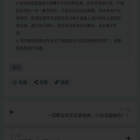
2.本站收集整理各大网赚平台的付费资源，仅提供资源分享，不提
供任何的一对一教学指导，不提供任何收益保障，具体请自行分
辨测试，如遇充值环节或绑定支付账户或输入支付密码之类的异
常步骤，建议停止操作，是否有风险请自行甄别，本站概不负
责！
3. 有的教程如果出现无法下载或者无内容说明链接失效了，请联
系客服进行处理。
会议
收藏
海报
链接
上一篇
一招教会你无货源电商，小白无脑操作！！
下一篇