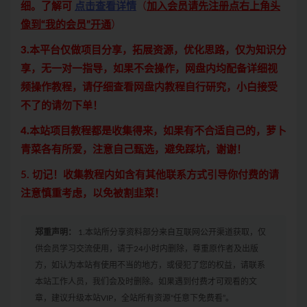
细。了解可
点击查看详情
（
加入会员请先注册点右上角头
像到“我的会员”开通
）
3.本平台仅做项目分享，拓展资源，优化思路，仅为知识分
享，无一对一指导，如果不会操作，网盘内均配备详细视
频操作教程，请仔细查看网盘内教程自行研究，小白接受
不了的请勿下单！
4.本站项目教程都是收集得来，如果有不合适自己的，萝卜
青菜各有所爱，注意自己甄选，避免踩坑，谢谢！
5. 切记！收集教程内如含有其他联系方式引导你付费的请
注意慎重考虑，以免被割韭菜！
郑重声明：
1.本站所分享资料部分来自互联网公开渠道获取，仅
供会员学习交流使用，请于24小时内删除，尊重原作者及出版
方，如认为本站有使用不当的地方，或侵犯了您的权益，请联系
本站工作人员，我们会及时删除。如果遇到付费才可观看的文
章，建议升级本站VIP，全站所有资源“任意下免费看”。