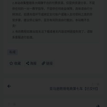
2.本站收集整理各大网赚平台的付费资源，仅提供资源分享，不提
供任何的一对一教学指导，不提供任何收益保障，具体请自行分
辨测试，如遇充值环节或绑定支付账户或输入支付密码之类的异
常步骤，建议停止操作，是否有风险请自行甄别，本站概不负
责！
3. 有的教程如果出现无法下载或者无内容说明链接失效了，请联
系客服进行处理。
私域
收藏
海报
链接
上一篇
亚马逊跨境电商第七车【已交付】
下一篇