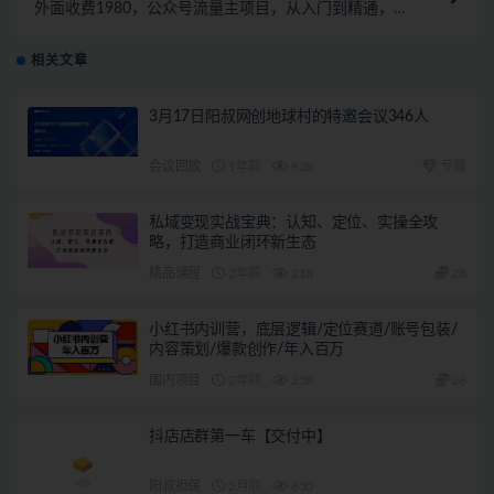
外面收费1980，公众号流量主项目，从入门到精通，每
天半小时，收入1000+
相关文章
3月17日阳叔网创地球村的特邀会议346人
会议回放
1年前
638
专属
私域变现实战宝典：认知、定位、实操全攻
略，打造商业闭环新生态
精品课程
2年前
218
28
小红书内训营，底层逻辑/定位赛道/账号包装/
内容策划/爆款创作/年入百万
国内项目
2年前
258
28
抖店店群第一车【交付中】
阳叔担保
2月前
650