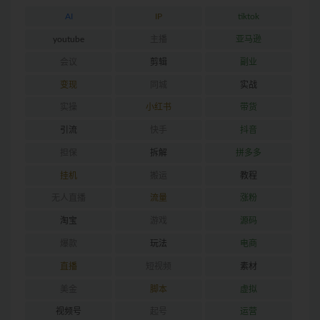
AI
IP
tiktok
youtube
主播
亚马逊
会议
剪辑
副业
变现
同城
实战
实操
小红书
带货
引流
快手
抖音
担保
拆解
拼多多
挂机
搬运
教程
无人直播
流量
涨粉
淘宝
游戏
源码
爆款
玩法
电商
直播
短视频
素材
美金
脚本
虚拟
视频号
起号
运营