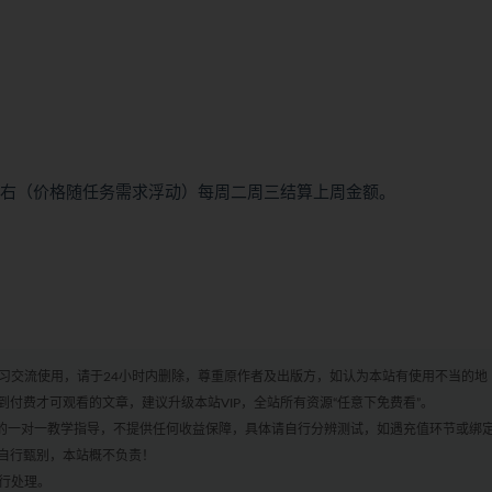
8左右（价格随任务需求浮动）每周二周三结算上周金额。
学习交流使用，请于24小时内删除，尊重原作者及出版方，如认为本站有使用不当的地
付费才可观看的文章，建议升级本站VIP，全站所有资源“任意下免费看”。
何的一对一教学指导，不提供任何收益保障，具体请自行分辨测试，如遇充值环节或绑
自行甄别，本站概不负责！
进行处理。