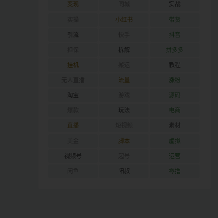
变现
同城
实战
实操
小红书
带货
引流
快手
抖音
担保
拆解
拼多多
挂机
搬运
教程
无人直播
流量
涨粉
淘宝
游戏
源码
爆款
玩法
电商
直播
短视频
素材
美金
脚本
虚拟
视频号
起号
运营
闲鱼
阳叔
零撸