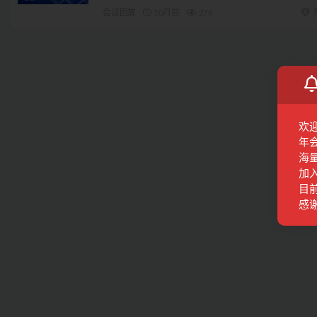
会议回放
10月前
276
欢
年
海
加
目前
感