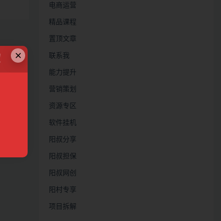
电商运营
精品课程
置顶文章
×
联系我
！
能力提升
营销策划
资源专区
软件挂机
阳叔分享
阳叔担保
阳叔网创
阳村专享
项目拆解