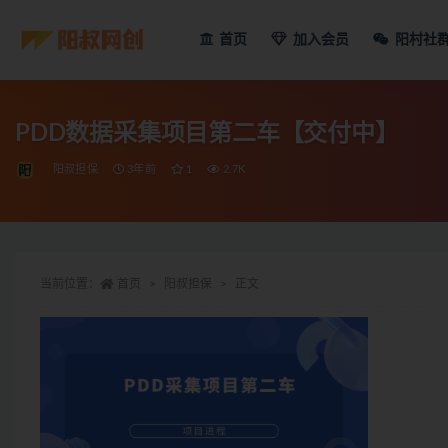
首页
加入会员
阳村社
PDD数据采集项目第二车【交付中】
阳叔担保
3年前
1
2.7K
当前位置：
首页
阳叔担保
正文