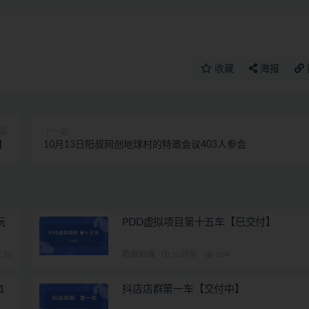
收藏
海报
篇
下一篇
】
10月13日阳叔网创地球村的特邀会议403人参会
玩
PDD虚拟项目第十五车【已交付】
28
阳叔担保
10月前
594
1
抖店店群第一车【交付中】