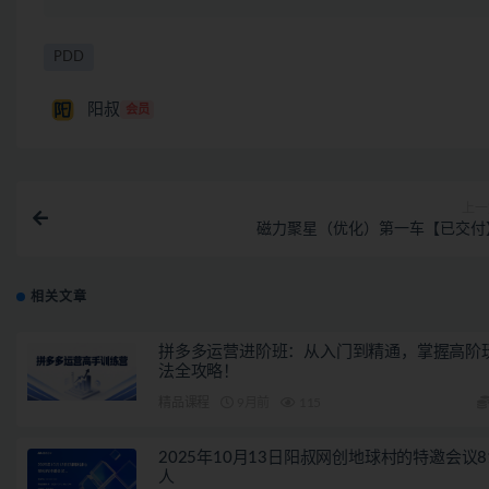
PDD
阳叔
会员
上一
磁力聚星（优化）第一车【已交付
相关文章
拼多多运营进阶班：从入门到精通，掌握高阶
法全攻略！
精品课程
9月前
115
2025年10月13日阳叔网创地球村的特邀会议8
人