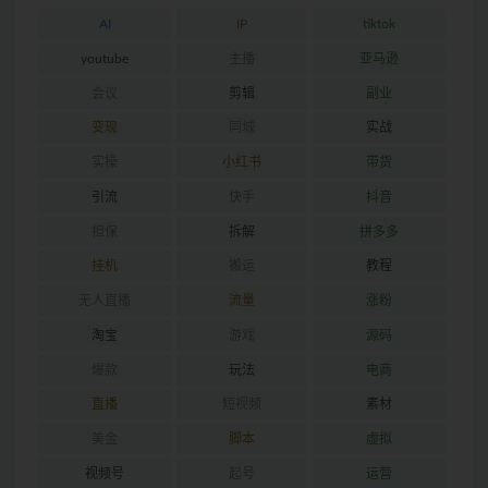
AI
IP
tiktok
youtube
主播
亚马逊
会议
剪辑
副业
变现
同城
实战
实操
小红书
带货
引流
快手
抖音
担保
拆解
拼多多
挂机
搬运
教程
无人直播
流量
涨粉
淘宝
游戏
源码
爆款
玩法
电商
直播
短视频
素材
美金
脚本
虚拟
视频号
起号
运营