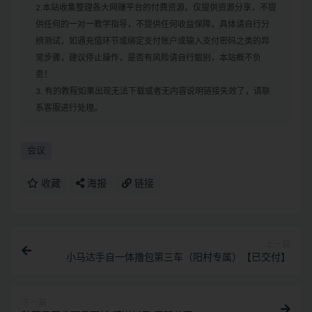
2.本站收集整理各大网赚平台的付费资源，仅提供资源分享，不提
供任何的一对一教学指导，不提供任何收益保障，具体请自行分
辨测试，如遇充值环节或绑定支付账户或输入支付密码之类的异
常步骤，建议停止操作，是否有风险请自行甄别，本站概不负
责！
3. 有的教程如果出现无法下载或者无内容说明链接失效了，请联
系客服进行处理。
会议
收藏
海报
链接
上一篇
小马达手自一体撸包第三车（阳村专属）【已交付】
下一篇