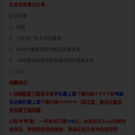
仅会员观看勿分享
会议纪要
1、村规
2、小红书广告主项目复盘
3、KS磁力聚星项目讲解及预备发车
4、 DNF游戏搬砖项目复盘及四车预备发车
5、讨论
温馨提示：
1.
详细教程下载
请注意
手机最上面
下载内容⇑⇑⇑⇑和
电脑
右边侧栏最上面
下载内容⇒⇒⇒⇒（
请注意：购买年度会
员免费下载观看
）
2.限 时 特 惠：
一年会员只需
198
元，会员后可入vip社群对
接项目，享受阳叔担保服务，担保区有已发车的项目明