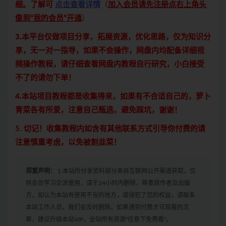
细。了解可
点击查看详情
（
加入会员请先注册点右上角头
像到“我的会员”开通
）
3.本平台仅做项目分享，拓展资源，优化思路，仅为知识分
享，无一对一指导，如果不会操作，网盘内均配备详细视
频操作教程，请仔细查看网盘内教程自行研究，小白接受
不了的请勿下单！
4.本站项目教程都是收集得来，如果有不合适自己的，萝卜
青菜各有所爱，注意自己甄选，避免踩坑，谢谢！
5. 切记！收集教程内如含有其他联系方式引导你付费的请
注意慎重考虑，以免被割韭菜！
郑重声明：
1.本站所分享资料部分来自互联网公开渠道获取，仅
供会员学习交流使用，请于24小时内删除，尊重原作者及出版
方，如认为本站有使用不当的地方，或侵犯了您的权益，请联系
本站工作人员，我们会及时删除。如果遇到付费才可观看的文
章，建议升级本站VIP，全站所有资源“任意下免费看”。