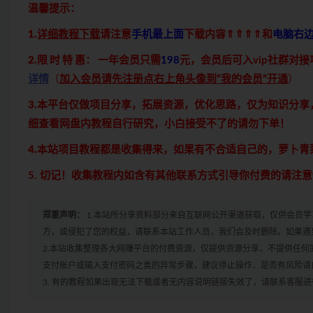
温馨提示：
1.
详细教程下载
请注意
手机最上面
下载内容⇑⇑⇑⇑和
电脑右
2.限 时 特 惠：
一年会员只需
198
元，会员后可入vip社群对
详情
（
加入会员请先注册点右上角头像到“我的会员”开通
）
3.本平台仅做项目分享，拓展资源，优化思路，仅为知识分
细查看网盘内教程自行研究，小白接受不了的请勿下单！
4.本站项目教程都是收集得来，如果有不合适自己的，萝卜
5. 切记！收集教程内如含有其他联系方式引导你付费的请注
郑重声明：
1.本站所分享资料部分来自互联网公开渠道获取，仅供会员
方，或侵犯了您的权益，请联系本站工作人员，我们会及时删除。如果遇到
2.本站收集整理各大网赚平台的付费资源，仅提供资源分享，不提供任
支付账户或输入支付密码之类的异常步骤，建议停止操作，是否有风险请
3. 有的教程如果出现无法下载或者无内容说明链接失效了，请联系客服