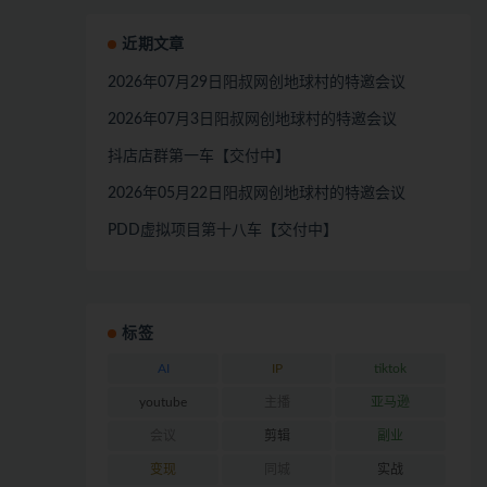
近期文章
2026年07月29日阳叔网创地球村的特邀会议
2026年07月3日阳叔网创地球村的特邀会议
抖店店群第一车【交付中】
2026年05月22日阳叔网创地球村的特邀会议
PDD虚拟项目第十八车【交付中】
标签
AI
IP
tiktok
youtube
主播
亚马逊
会议
剪辑
副业
变现
同城
实战