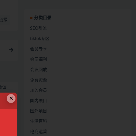
分类目录
链接
SEO引流
tiktok专区
会员专享
会员福利
会议回放
免费资源
会议
加入会员
×
！
国内项目
28
国外项目
议
生活百科
28
电商运营