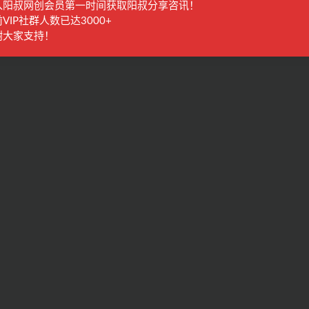
入阳叔网创会员第一时间获取阳叔分享咨讯！
VIP社群人数已达3000+
谢大家支持！