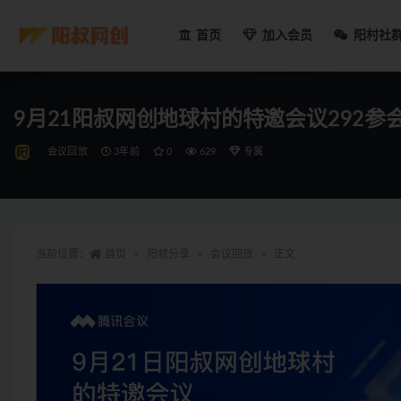
首页
加入会员
阳村社
9月21阳叔网创地球村的特邀会议292参
会议回放
3年前
0
629
专属
当前位置：
首页
阳叔分享
会议回放
正文