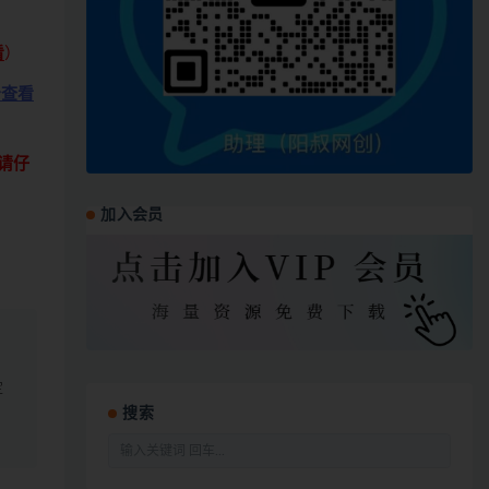
看
）
击查看
请仔
加入会员
定
搜索