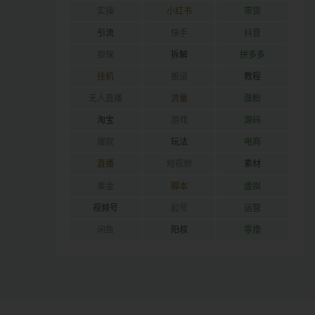
实操
小红书
带货
引流
快手
抖音
担保
拆解
拼多多
挂机
搬运
教程
无人直播
流量
涨粉
淘宝
游戏
源码
爆款
玩法
电商
直播
短视频
素材
美金
脚本
虚拟
视频号
起号
运营
闲鱼
阳叔
零撸