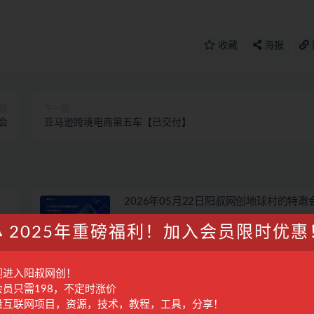
收藏
海报
篇
下一篇
会
亚马逊跨境电商第五车【已交付】
2026年05月22日阳叔网创地球村的特邀
2025年重磅福利！加入会员限时优惠
28
会议回放
3月前
365
2026年07月3日阳叔网创地球村的特邀会
迎进入阳叔网创！
会员只需198，不定时涨价
28
会议回放
1月前
290
量互联网项目，资源，技术，教程，工具，分享！