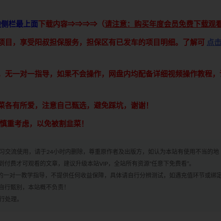
边侧栏最上面
下载内容⇒⇒⇒⇒（
请注意：购买年度会员免费下载观
接项目，享受阳叔担保服务，担保区有已发车的项目明细。了解可
点
享，无一对一指导，如果不会操作，网盘内均配备详细视频操作教程，
青菜各有所爱，注意自己甄选，避免踩坑，谢谢！
意慎重考虑，以免被割韭菜！
学习交流使用，请于24小时内删除，尊重原作者及出版方，如认为本站有使用不当的地
付费才可观看的文章，建议升级本站VIP，全站所有资源“任意下免费看”。
何的一对一教学指导，不提供任何收益保障，具体请自行分辨测试，如遇充值环节或绑
自行甄别，本站概不负责！
进行处理。