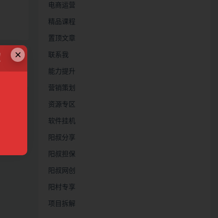
电商运营
精品课程
置顶文章
×
联系我
！
能力提升
营销策划
资源专区
软件挂机
阳叔分享
阳叔担保
阳叔网创
阳村专享
项目拆解