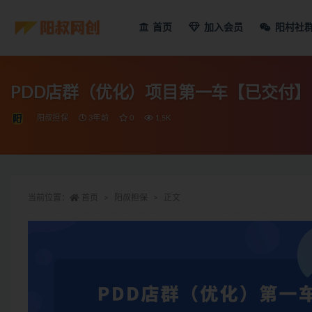
首页
加入会员
阳村社
PDD店群（优化）项目第一车【已交付】
阳叔担保
3年前
0
1.5K
当前位置：
首页
阳叔担保
正文