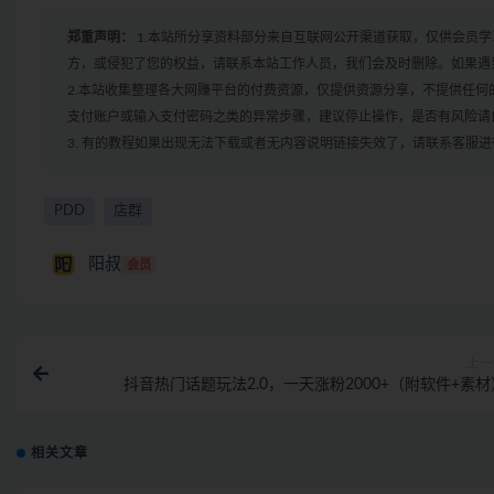
郑重声明：
1.本站所分享资料部分来自互联网公开渠道获取，仅供会员
方，或侵犯了您的权益，请联系本站工作人员，我们会及时删除。如果遇到
2.本站收集整理各大网赚平台的付费资源，仅提供资源分享，不提供任
支付账户或输入支付密码之类的异常步骤，建议停止操作，是否有风险请
3. 有的教程如果出现无法下载或者无内容说明链接失效了，请联系客服
PDD
店群
阳叔
会员
上一
抖音热门话题玩法2.0，一天涨粉2000+（附软件+素材
相关文章