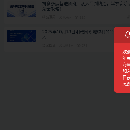
拼多多运营进阶班：从入门到精通，掌握高阶
法全攻略！
精品课程
9月前
115
2025年10月13日阳叔网创地球村的特邀会议8
人
会议回放
10月前
276
欢
年
海
加
目前
感