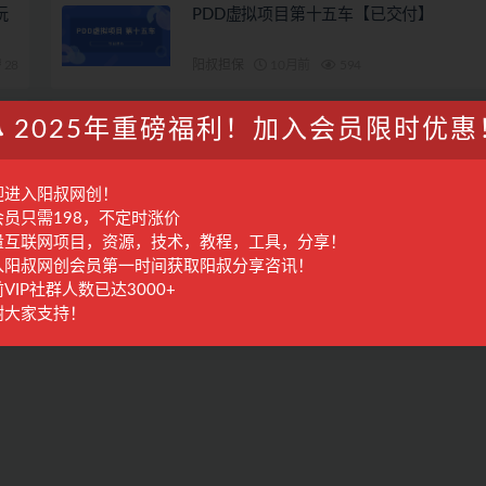
玩
PDD虚拟项目第十五车【已交付】
28
阳叔担保
10月前
594
1
抖店店群第一车【交付中】
2025年重磅福利！加入会员限时优惠
专属
阳叔担保
2月前
652
迎进入阳叔网创！
会员只需198，不定时涨价
量互联网项目，资源，技术，教程，工具，分享！
入阳叔网创会员第一时间获取阳叔分享咨讯！
VIP社群人数已达3000+
谢大家支持！