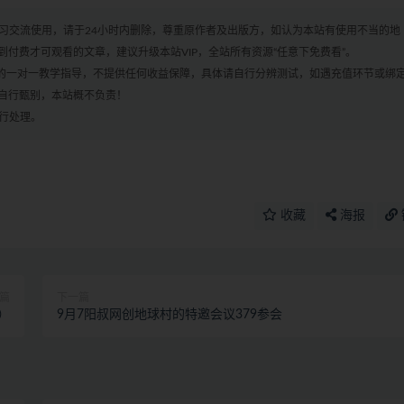
学习交流使用，请于24小时内删除，尊重原作者及出版方，如认为本站有使用不当的地
付费才可观看的文章，建议升级本站VIP，全站所有资源“任意下免费看”。
何的一对一教学指导，不提供任何收益保障，具体请自行分辨测试，如遇充值环节或绑
自行甄别，本站概不负责！
进行处理。
收藏
海报
篇
下一篇
）
9月7阳叔网创地球村的特邀会议379参会