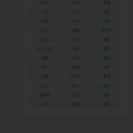
变现
同城
实战
实操
小红书
带货
引流
快手
抖音
担保
拆解
拼多多
挂机
搬运
教程
无人直播
流量
涨粉
淘宝
游戏
源码
爆款
玩法
电商
直播
短视频
素材
美金
脚本
虚拟
视频号
起号
运营
闲鱼
阳叔
零撸