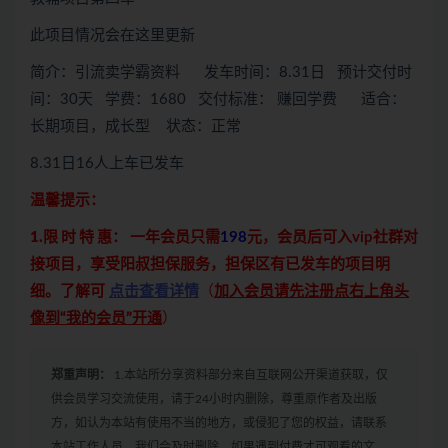
此项目情况会在这里更新
简介：引流卖学霸资料 发车时间：8.31日 预计交付时
间：30天 学费：1680 交付标准： 赚回学费 适合：
长期项目，成长型 状态：正常
8.31日16人上车已发车
温馨提示：
1.限 时 特 惠：
一年会员只需
198
元，会员后可入vip社群对
接项目，享受阳叔担保服务，担保区有已发车的项目明
细。了解可
点击查看详情
（
加入会员请先注册点右上角头
像到“我的会员”开通
）
郑重声明：
1.本站所分享资料部分来自互联网公开渠道获取，仅
供会员学习交流使用，请于24小时内删除，尊重原作者及出版
方，如认为本站有使用不当的地方，或侵犯了您的权益，请联系
本站工作人员，我们会及时删除。如果遇到付费才可观看的文