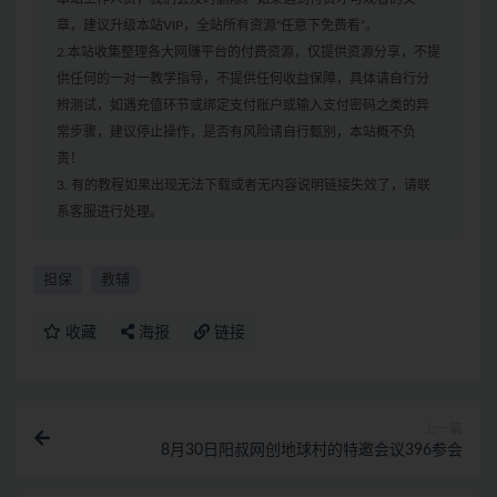
章，建议升级本站VIP，全站所有资源“任意下免费看”。
2.本站收集整理各大网赚平台的付费资源，仅提供资源分享，不提
供任何的一对一教学指导，不提供任何收益保障，具体请自行分
辨测试，如遇充值环节或绑定支付账户或输入支付密码之类的异
常步骤，建议停止操作，是否有风险请自行甄别，本站概不负
责！
3. 有的教程如果出现无法下载或者无内容说明链接失效了，请联
系客服进行处理。
担保
教辅
收藏
海报
链接
上一篇
8月30日阳叔网创地球村的特邀会议396参会