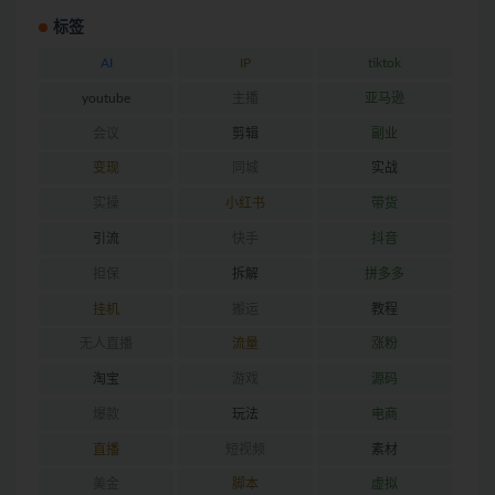
标签
AI
IP
tiktok
youtube
主播
亚马逊
会议
剪辑
副业
变现
同城
实战
实操
小红书
带货
引流
快手
抖音
担保
拆解
拼多多
挂机
搬运
教程
无人直播
流量
涨粉
淘宝
游戏
源码
爆款
玩法
电商
直播
短视频
素材
美金
脚本
虚拟