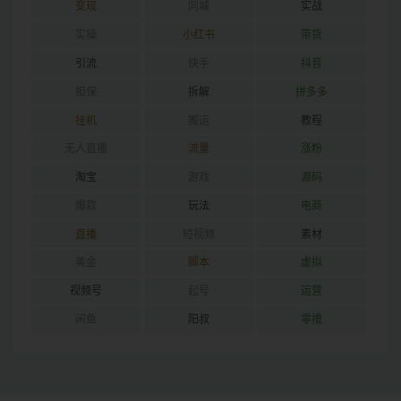
变现
同城
实战
实操
小红书
带货
引流
快手
抖音
担保
拆解
拼多多
挂机
搬运
教程
无人直播
流量
涨粉
淘宝
游戏
源码
爆款
玩法
电商
直播
短视频
素材
美金
脚本
虚拟
视频号
起号
运营
闲鱼
阳叔
零撸