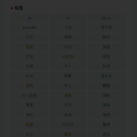
标签
AI
IP
tiktok
youtube
主播
亚马逊
会议
剪辑
副业
变现
同城
实战
实操
小红书
带货
引流
快手
抖音
担保
拆解
拼多多
挂机
搬运
教程
无人直播
流量
涨粉
淘宝
游戏
源码
爆款
玩法
电商
直播
短视频
素材
美金
脚本
虚拟