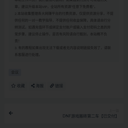
章，建议升级本站VIP，全站所有资源“任意下免费看”。
2.本站收集整理各大网赚平台的付费资源，仅提供资源分享，不提
供任何的一对一教学指导，不提供任何收益保障，具体请自行分
辨测试，如遇充值环节或绑定支付账户或输入支付密码之类的异
常步骤，建议停止操作，是否有风险请自行甄别，本站概不负
责！
3. 有的教程如果出现无法下载或者无内容说明链接失效了，请联
系客服进行处理。
会议
收藏
海报
链接
上一篇
DNF游戏搬砖第二车【已交付】