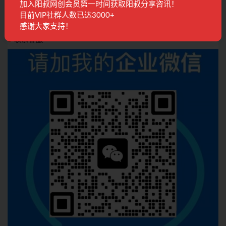
加入阳叔网创会员第一时间获取阳叔分享咨讯！
会议回放
1月前
285
28
目前VIP社群人数已达3000+
感谢大家支持！
联系客服