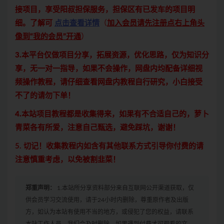
接项目，享受阳叔担保服务，担保区有已发车的项目明
细。了解可
点击查看详情
（
加入会员请先注册点右上角头
像到“我的会员”开通
）
3.本平台仅做项目分享，拓展资源，优化思路，仅为知识分
享，无一对一指导，如果不会操作，网盘内均配备详细视
频操作教程，请仔细查看网盘内教程自行研究，小白接受
不了的请勿下单！
4.本站项目教程都是收集得来，如果有不合适自己的，萝卜
青菜各有所爱，注意自己甄选，避免踩坑，谢谢！
5. 切记！收集教程内如含有其他联系方式引导你付费的请
注意慎重考虑，以免被割韭菜！
郑重声明：
1.本站所分享资料部分来自互联网公开渠道获取，仅
供会员学习交流使用，请于24小时内删除，尊重原作者及出版
方，如认为本站有使用不当的地方，或侵犯了您的权益，请联系
本站工作人员，我们会及时删除。如果遇到付费才可观看的文