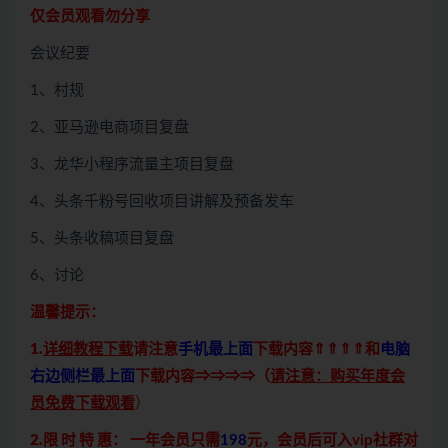
仅会员观看勿分享
会议纪要
1、村规
2、亚马逊电商项目复盘
3、龙华小程序流量主项目复盘
4、头条千粉号回收项目讲解及预备发车
5、头条收稿项目复盘
6、讨论
温馨提示：
1.
详细教程下载
请注意
手机最上面
下载内容⇑⇑⇑⇑和
电脑
右边侧栏最上面
下载内容⇒⇒⇒⇒（
请注意：购买年度会
员免费下载观看
）
2.限 时 特 惠：
一年会员只需
198
元，会员后可入vip社群对