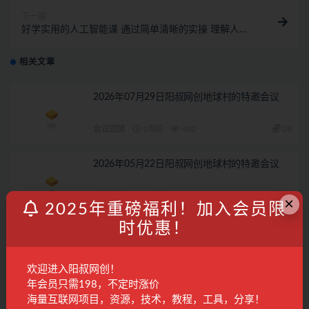
下一篇
好学实用的人工智能课 通过简单清晰的实操 理解人工
智能如何科学高效应用
相关文章
2026年07月29日阳叔网创地球村的特邀会议
会议回放
1周前
402
28
2026年05月22日阳叔网创地球村的特邀会议
会议回放
3月前
364
28
×
2025年重磅福利！加入会员限
时优惠！
2026年05月11日阳叔网创地球村的特邀会议
会议回放
3月前
231
28
欢迎进入阳叔网创！
年会员只需198，不定时涨价
2026年07月3日阳叔网创地球村的特邀会议
海量互联网项目，资源，技术，教程，工具，分享！