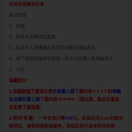
仅会员观看勿分享
会议纪要
1、村规
2、拼多多店群项目复盘
3、抖音无人直播撸音浪项目讲解及预备发车
4、地下城游戏搬砖项目第一车交付及第二车预备发车
5、讨论
温馨提示：
1.
详细教程下载
请注意
手机最上面
下载内容⇑⇑⇑⇑和
电脑
右边侧栏最上面
下载内容⇒⇒⇒⇒（
请注意：购买年度会
员免费下载观看
）
2.限 时 特 惠：
一年会员只需
198
元，会员后可入vip社群对
接项目，享受阳叔担保服务，担保区有已发车的项目明