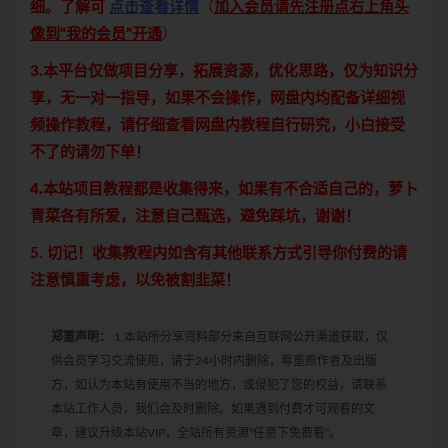
细。了解可
点击查看详情
（
加入会员请先注册点右上角头
像到“我的会员”开通
）
3.本平台仅做项目分享，拓展资源，优化思路，仅为知识分
享，无一对一指导，如果不会操作，网盘内均配备详细视
频操作教程，请仔细查看网盘内教程自行研究，小白接受
不了的请勿下单！
4.本站项目教程都是收集得来，如果有不合适自己的，萝卜
青菜各有所爱，注意自己甄选，避免踩坑，谢谢！
5. 切记！收集教程内如含有其他联系方式引导你付费的请
注意慎重考虑，以免被割韭菜！
郑重声明：
1.本站所分享资料部分来自互联网公开渠道获取，仅
供会员学习交流使用，请于24小时内删除，尊重原作者及出版
方，如认为本站有使用不当的地方，或侵犯了您的权益，请联系
本站工作人员，我们会及时删除。如果遇到付费才可观看的文
章，建议升级本站VIP，全站所有资源“任意下免费看”。