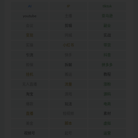
AI
IP
tiktok
youtube
主播
亚马逊
会议
剪辑
副业
变现
同城
实战
实操
小红书
带货
引流
快手
抖音
担保
拆解
拼多多
挂机
搬运
教程
无人直播
流量
涨粉
淘宝
游戏
源码
爆款
玩法
电商
直播
短视频
素材
美金
脚本
虚拟
视频号
起号
运营