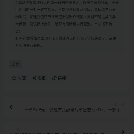
2.本站收集整理各大网赚平台的付费资源，仅提供资源分享，不提
供任何的一对一教学指导，不提供任何收益保障，具体请自行分
辨测试，如遇充值环节或绑定支付账户或输入支付密码之类的异
常步骤，建议停止操作，是否有风险请自行甄别，本站概不负
责！
3. 有的教程如果出现无法下载或者无内容说明链接失效了，请联
系客服进行处理。
会议
收藏
海报
链接
上一篇
一单29.9元，通过育儿纪录片单日变现500 ，一部手机
即可操作，0成本变现
下一篇