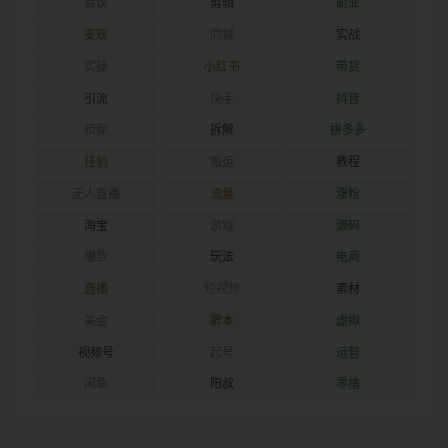
会议
剪辑
副业
变现
同城
实战
实操
小红书
带货
引流
快手
抖音
担保
拆解
拼多多
挂机
搬运
教程
无人直播
流量
涨粉
淘宝
游戏
源码
爆款
玩法
电商
直播
短视频
素材
美金
脚本
虚拟
视频号
起号
运营
闲鱼
阳叔
零撸