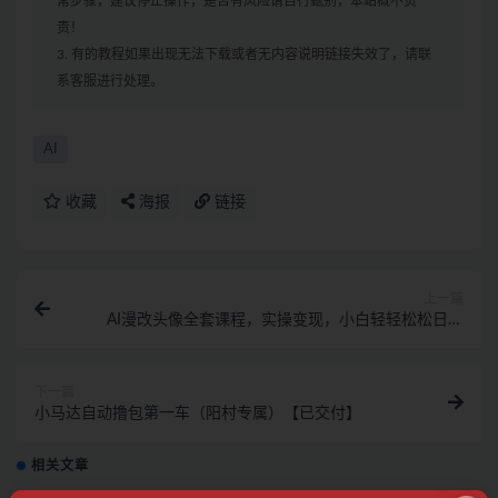
常步骤，建议停止操作，是否有风险请自行甄别，本站概不负
责！
3. 有的教程如果出现无法下载或者无内容说明链接失效了，请联
系客服进行处理。
AI
收藏
海报
链接
上一篇
AI漫改头像全套课程，实操变现，小白轻轻松松日入
600
下一篇
小马达自动撸包第一车（阳村专属）【已交付】
相关文章