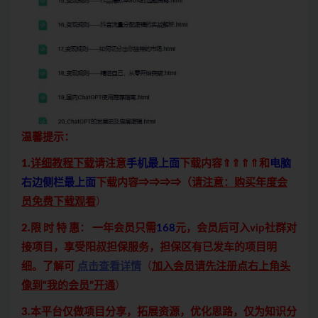
温馨提示：
1.
详细教程下载
请注意
手机最上面
下载内容⇑⇑⇑⇑和
电脑
右边侧栏最上面
下载内容⇒⇒⇒⇒（
请注意：购买年度会
员免费下载观看
）
2.限 时 特 惠：
一年会员只需
168
元，会员后可入vip社群对
接项目，享受阳叔担保服务，担保区有已发车的项目明
细。了解可
点击查看详情
（
加入会员请先注册点右上角头
像到“我的会员”开通
）
3.本平台仅做项目分享，拓展资源，优化思路，仅为知识分