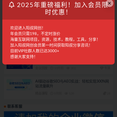
×
2025年重磅福利！加入会员限
AI创富实战课：玩转DeepSeek与MJ，多赛道变
现案例精讲，轻松月入过万
时优惠！
精品课程
9月前
155
28
欢迎进入阳叔网创！
AI同人文写作第二车【已交付】
年会员只需198，不定时涨价
海量互联网项目，资源，技术，教程，工具，分享！
阳叔担保
10月前
532
加入阳叔网创会员第一时间获取阳叔分享咨讯！
目前VIP社群人数已达3000+
2025年10月22日阳叔网创地球村的特邀会议
感谢大家支持！
会议回放
10月前
302
专属
AI驱动谷歌SEO与AEO实战：轻松实现300%网
站流量飙升
精品课程
9月前
139
28
联系客服