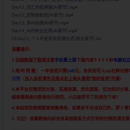
Day11_词汇的纸牌屋[AI章节].mp4
Day12_控制随机性[Al章节].mp4
Day13_多Al共绎[Al章节].mp4
Day14_Al的商业应用[AI章节].mp4
S1Day15_个人IP变现及结课仪式[商业章节].zip
温馨提示：
1.
详细教程下载
请注意
手机最上面
下载内容⇑⇑⇑⇑和
电脑右
2.限 时 特 惠：
一年会员只需
168
元，会员后可入vip社群对
详情
（
加入会员请先注册点右上角头像到“我的会员”开通
）
3.本平台仅做项目分享，拓展资源，优化思路，仅为知识分
细查看网盘内教程自行研究，小白接受不了的请勿下单！
4.本站项目教程都是收集得来，如果有不合适自己的，萝卜
5. 切记！收集教程内如含有其他联系方式引导你付费的请注