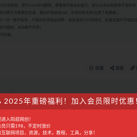
学习交流使用，请于24小时内删除，尊重原作者及出版方，如认为本站有使用不当的地
付费才可观看的文章，建议升级本站VIP，全站所有资源“任意下免费看”。
何的一对一教学指导，不提供任何收益保障，具体请自行分辨测试，如遇充值环节或绑
自行甄别，本站概不负责！
进行处理。
收藏
海报
篇
下一篇
2025年重磅福利！加入会员限时优惠
会
AI漫改头像全套课程，实操变现，小白轻轻松松日入600
迎进入阳叔网创！
会员只需198，不定时涨价
量互联网项目，资源，技术，教程，工具，分享！
变
AI同人文写作第二车【已交付】