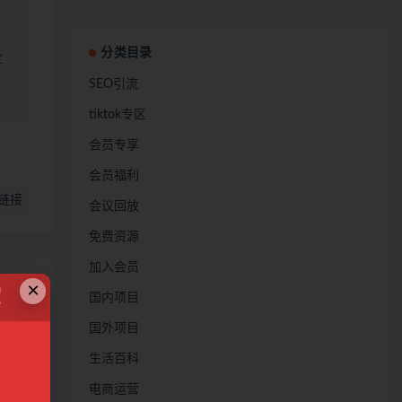
分类目录
定
SEO引流
tiktok专区
会员专享
会员福利
链接
会议回放
免费资源
加入会员
×
！
国内项目
国外项目
生活百科
电商运营