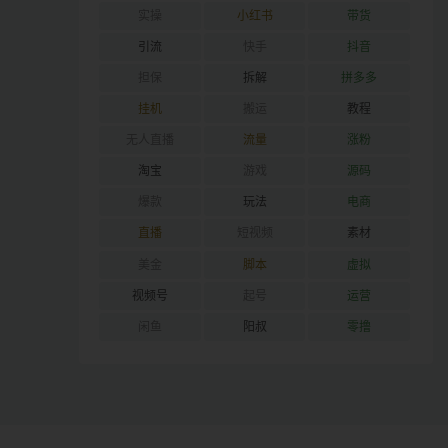
实操
小红书
带货
引流
快手
抖音
担保
拆解
拼多多
挂机
搬运
教程
无人直播
流量
涨粉
淘宝
游戏
源码
爆款
玩法
电商
直播
短视频
素材
美金
脚本
虚拟
视频号
起号
运营
闲鱼
阳叔
零撸