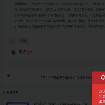
郑重声明：
1.本站所分享资料部分来自互联网公开渠道获取，仅供会员
方，或侵犯了您的权益，请联系本站工作人员，我们会及时删除。如果遇到
2.本站收集整理各大网赚平台的付费资源，仅提供资源分享，不提供任
支付账户或输入支付密码之类的异常步骤，建议停止操作，是否有风险请
3. 有的教程如果出现无法下载或者无内容说明链接失效了，请联系客服
AI
绘画
阳叔
会员
上一
7月24日阳叔网创地球村的特邀会议512人参
欢
相关文章
年
海
AI创富实战课：玩转DeepSeek与MJ，多赛道