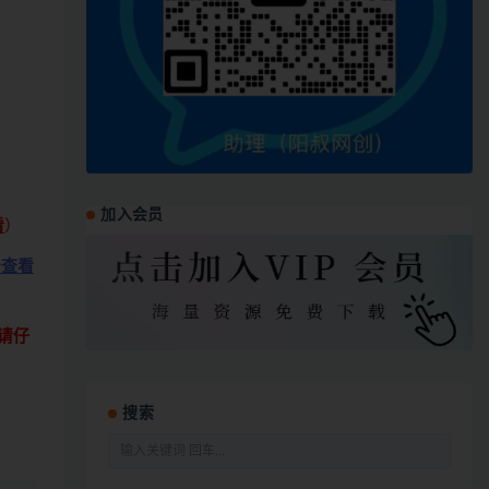
加入会员
看
）
击查看
请仔
搜索