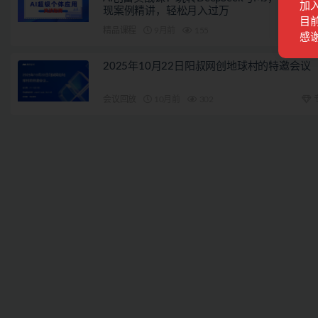
加
现案例精讲，轻松月入过万
目前
精品课程
9月前
155
感
2025年10月22日阳叔网创地球村的特邀会议
会议回放
10月前
302