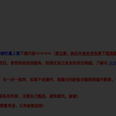
边侧栏最上面
下载内容⇒⇒⇒⇒（
请注意：购买年度会员免费下载观
接项目，享受阳叔担保服务，担保区有已发车的项目明细。了解可
点
享，无一对一指导，如果不会操作，网盘内均配备详细视频操作教程，
青菜各有所爱，注意自己甄选，避免踩坑，谢谢！
意慎重考虑，以免被割韭菜！