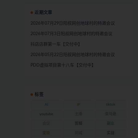
近期文章
2026年07月29日阳叔网创地球村的特邀会议
2026年07月3日阳叔网创地球村的特邀会议
抖店店群第一车【交付中】
2026年05月22日阳叔网创地球村的特邀会议
PDD虚拟项目第十八车【交付中】
标签
AI
IP
tiktok
youtube
主播
亚马逊
会议
剪辑
副业
变现
同城
实战