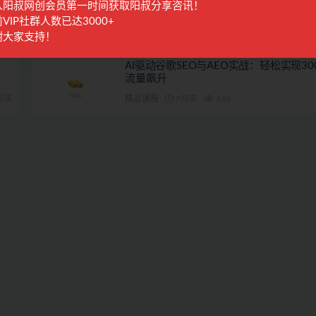
入阳叔网创会员第一时间获取阳叔分享咨讯！
VIP社群人数已达3000+
28
阳叔担保
10月前
532
谢大家支持！
AI驱动谷歌SEO与AEO实战：轻松实现30
流量飙升
专属
精品课程
9月前
140