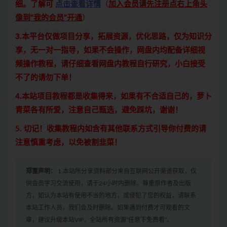
细。了解可
点击查看详情
（
加入会员请先注册点右上角头
像到“我的会员”开通
）
3.本平台仅做项目分享，拓展资源，优化思路，仅为知识分
享，无一对一指导，如果不会操作，网盘内均配备详细视
频操作教程，请仔细查看网盘内教程自行研究，小白接受
不了的请勿下单！
4.本站项目教程都是收集得来，如果有不合适自己的，萝卜
青菜各有所爱，注意自己甄选，避免踩坑，谢谢！
5. 切记！收集教程内如含有其他联系方式引导你付费的请
注意慎重考虑，以免被割韭菜！
郑重声明：
1.本站所分享资料部分来自互联网公开渠道获取，仅
供会员学习交流使用，请于24小时内删除，尊重原作者及出版
方，如认为本站有使用不当的地方，或侵犯了您的权益，请联系
本站工作人员，我们会及时删除。如果遇到付费才可观看的文
章，建议升级本站VIP，全站所有资源“任意下免费看”。