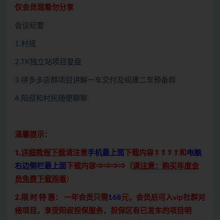
仅会员观看勿分享
会议纪要
1.村规
2.TK独立站项目复盘
3.拼多多店群项目讲解一车交付及组建二车预备群
4.阳叔和村民随便聊聊
温馨提示：
1.
详细教程下载
请注意
手机最上面
下载内容⇑⇑⇑⇑和
电脑
右边侧栏最上面
下载内容⇒⇒⇒⇒（
请注意：购买年度会
员免费下载观看
）
2.限 时 特 惠：
一年会员只需
168
元，会员后可入vip社群对
接项目，享受阳叔担保服务，担保区有已发车的项目明