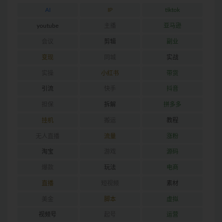
AI
IP
tiktok
youtube
主播
亚马逊
会议
剪辑
副业
变现
同城
实战
实操
小红书
带货
引流
快手
抖音
担保
拆解
拼多多
挂机
搬运
教程
无人直播
流量
涨粉
淘宝
游戏
源码
爆款
玩法
电商
直播
短视频
素材
美金
脚本
虚拟
视频号
起号
运营