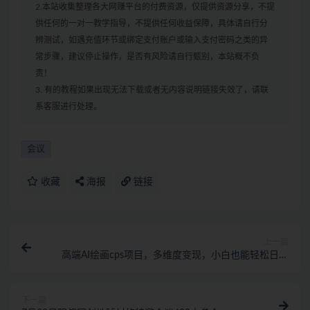
2.本站收集整理各大网赚平台的付费资源，仅提供资源分享，不提
供任何的一对一教学指导，不提供任何收益保障，具体请自行分
辨测试，如遇充值环节或绑定支付账户或输入支付密码之类的异
常步骤，建议停止操作，是否有风险请自行甄别，本站概不负
责！
3. 有的教程如果出现无法下载或者无内容说明链接失效了，请联
系客服进行处理。
会议
收藏
海报
链接
上一篇
高端AI绘画cps项目，多维度变现，小白也能轻松日入
500
下一篇