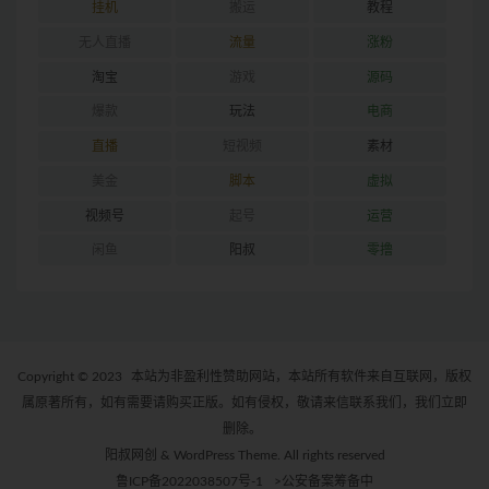
挂机
搬运
教程
无人直播
流量
涨粉
淘宝
游戏
源码
爆款
玩法
电商
直播
短视频
素材
美金
脚本
虚拟
视频号
起号
运营
闲鱼
阳叔
零撸
Copyright © 2023
本站为非盈利性赞助网站，本站所有软件来自互联网，版权
属原著所有，如有需要请购买正版。如有侵权，敬请来信联系我们，我们立即
删除。
阳叔网创 & WordPress Theme. All rights reserved
鲁ICP备2022038507号-1
>公安备案筹备中