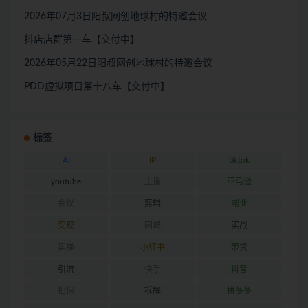
2026年07月3日阳叔网创地球村的特邀会议
抖店店群第一车【交付中】
2026年05月22日阳叔网创地球村的特邀会议
PDD虚拟项目第十八车【交付中】
标签
AI
IP
tiktok
youtube
主播
亚马逊
会议
剪辑
副业
变现
同城
实战
实操
小红书
带货
引流
快手
抖音
担保
拆解
拼多多