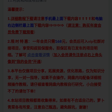
11.村民和阳叔项目探讨
温馨提示：
1.
详细教程下载
请注意
手机最上面
下载内容⇑⇑⇑⇑和
电脑
右边侧栏最上面
下载内容⇒⇒⇒⇒（
请注意：购买年度会
员免费下载观看
）
2.限 时 特 惠：
一年会员只需
168
元，会员后可入vip社群对
接项目，享受阳叔担保服务，担保区有已发车的项目明
细。了解可
点击查看详情
（
加入会员请先注册点右上角头
像到“我的会员”开通
）
3.本平台仅做项目分享，拓展资源，优化思路，仅为知识分
享，无一对一指导，如果不会操作，网盘内均配备详细视
频操作教程，请仔细查看网盘内教程自行研究，小白接受
不了的请勿下单！
4.本站项目教程都是收集得来，如果有不合适自己的，萝卜
青菜各有所爱，注意自己甄选，避免踩坑，谢谢！