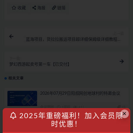
收藏
海报
链接
上一篇
蓝海项目，货拉拉搬运项目超详细保姆级详细教程（6
节课）
下一篇
梦幻西游起卖号第一车【已交付】
相关文章
2026年07月29日阳叔网创地球村的特邀会议
会议回放
2周前
411
28
×
2025年重磅福利！加入会员限
2026年05月22日阳叔网创地球村的特邀会议
时优惠！