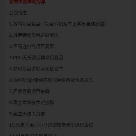
仅会员观看勿分享
会议纪要：
1.教辅项目复盘（项目介绍及车上学员自述反馈）
2.抖音特效项目进展情况
3.亚马逊电商项目复盘
4.PDD无货源店群项目复盘
5.梦幻项目讲解及预备发车
6.贾维斯Gpt自动答题项目讲解及预备发车
7.居家客服项目讲解
8.建立龙华技术对接群
9.建立天赐人力群
10.预定本周六小马达游戏撸包小课程会议