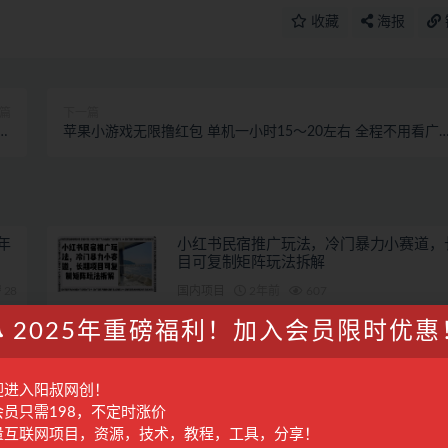
收藏
海报
篇
下一篇
现
苹果小游戏无限撸红包 单机一小时15～20左右 全程不用看广
万
告！
年
小红书民宿推广玩法，冷门暴力小赛道，
目可复制矩阵玩法拆解
28
国内项目
2年前
607
2025年重磅福利！加入会员限时优惠
粉破
全面解锁爆款课程打造技巧，从内容设计
获取，助你实现课程变现
28
国内项目
2年前
289
迎进入阳叔网创！
会员只需198，不定时涨价
量互联网项目，资源，技术，教程，工具，分享！