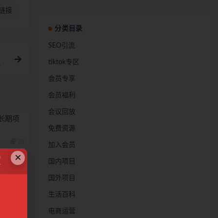
链接
分类目录
SEO引流
tiktok专区
会员专享
会员福利
会议回放
长期项
免费资源
28
加入会员
×
！
国内项目
到流量
国外项目
28
生活百科
电商运营