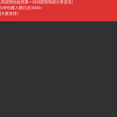
入阳叔网创会员第一时间获取阳叔分享咨讯！
VIP社群人数已达3000+
谢大家支持！