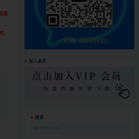
点右
究，
加入会员
定
搜索