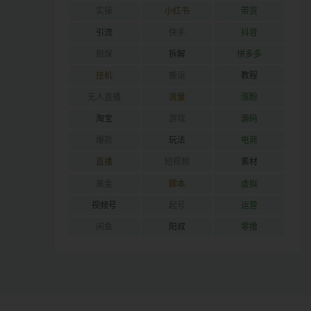
实操
小红书
带货
引流
快手
抖音
担保
拆解
拼多多
挂机
搬运
教程
无人直播
流量
涨粉
淘宝
游戏
源码
爆款
玩法
电商
直播
短视频
素材
美金
脚本
虚拟
视频号
起号
运营
闲鱼
阳叔
零撸