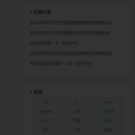
近期文章
2026年07月29日阳叔网创地球村的特邀会议
2026年07月3日阳叔网创地球村的特邀会议
抖店店群第一车【交付中】
2026年05月22日阳叔网创地球村的特邀会议
PDD虚拟项目第十八车【交付中】
标签
AI
IP
tiktok
youtube
主播
亚马逊
会议
剪辑
副业
变现
同城
实战