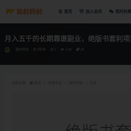
首页
加入会员
阳村社
月入五千的长期靠谱副业，绝版书套利项
国内项目
3年前
2
1.6K
28
当前位置：
首页
资源专区
国内项目
正文