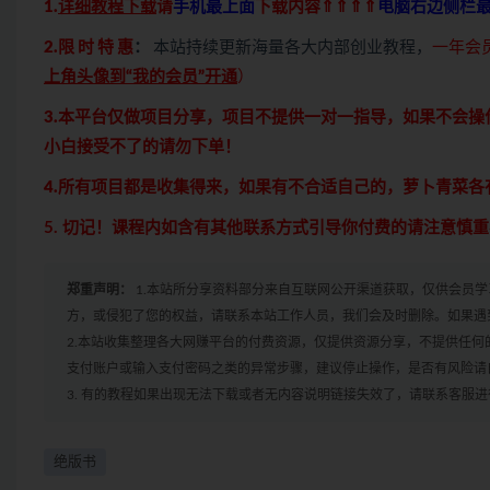
1.
详细教程下载
请
手机最上面
下载内容⇑⇑⇑⇑
电脑右边侧栏
2.限 时 特 惠
：
本站持续更新海量各大内部创业教程，
一年会员
上角头像到“我的会员”开通
）
3.本平台仅做项目分享，项目不提供一对一指导，如果不会
小白接受不了的请勿下单！
4.所有项目都是收集得来，如果有不合适自己的，萝卜青菜
5. 切记！课程内如含有其他联系方式引导你付费的请注意慎
郑重声明：
1.本站所分享资料部分来自互联网公开渠道获取，仅供会员
方，或侵犯了您的权益，请联系本站工作人员，我们会及时删除。如果遇到
2.本站收集整理各大网赚平台的付费资源，仅提供资源分享，不提供任
支付账户或输入支付密码之类的异常步骤，建议停止操作，是否有风险请
3. 有的教程如果出现无法下载或者无内容说明链接失效了，请联系客服
绝版书