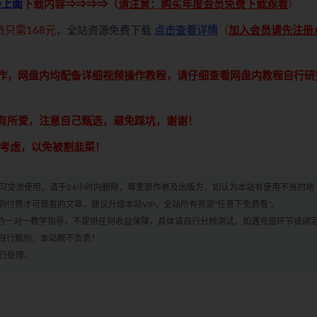
最上面
下载内容⇒⇒⇒⇒（
请注意：购买年度会员免费下载观看
）
只需168元
，全站资源免费下载
点击查看详情
（
加入会员请先注册
操作，网盘内均配备详细视频操作教程，请仔细查看网盘内教程自行研
各有所爱，注意自己甄选，避免踩坑，谢谢！
重考虑，以免被割韭菜！
学习交流使用，请于24小时内删除，尊重原作者及出版方，如认为本站有使用不当的地
付费才可观看的文章，建议升级本站VIP，全站所有资源“任意下免费看”。
何的一对一教学指导，不提供任何收益保障，具体请自行分辨测试，如遇充值环节或绑
自行甄别，本站概不负责！
进行处理。