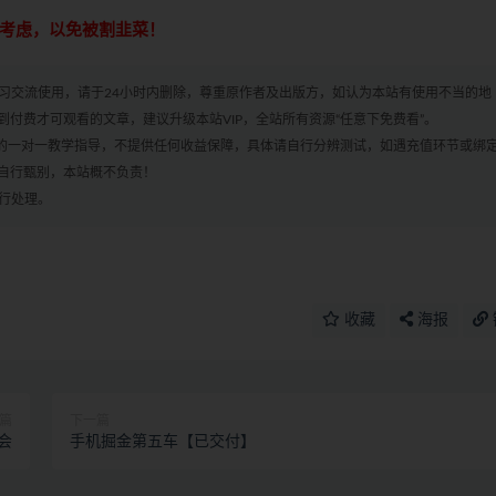
重考虑，以免被割韭菜！
学习交流使用，请于24小时内删除，尊重原作者及出版方，如认为本站有使用不当的地
付费才可观看的文章，建议升级本站VIP，全站所有资源“任意下免费看”。
何的一对一教学指导，不提供任何收益保障，具体请自行分辨测试，如遇充值环节或绑
自行甄别，本站概不负责！
进行处理。
收藏
海报
篇
下一篇
会
手机掘金第五车【已交付】