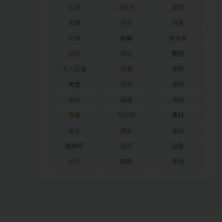
实操
小红书
带货
引流
快手
抖音
担保
拆解
拼多多
挂机
搬运
教程
无人直播
流量
涨粉
淘宝
游戏
源码
爆款
玩法
电商
直播
短视频
素材
美金
脚本
虚拟
视频号
起号
运营
闲鱼
阳叔
零撸