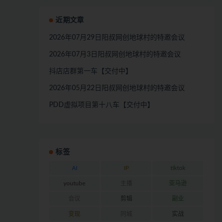
近期文章
2026年07月29日阳叔网创地球村的特邀会议
2026年07月3日阳叔网创地球村的特邀会议
抖店店群第一车【交付中】
2026年05月22日阳叔网创地球村的特邀会议
PDD虚拟项目第十八车【交付中】
标签
AI
IP
tiktok
youtube
主播
亚马逊
会议
剪辑
副业
变现
同城
实战