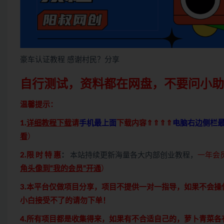
豪车认证教程 感谢村民？分享
自行测试，资料都在网盘，不要问小助
温馨提示：
1.
详细教程下载
请
手机最上面
下载内容⇑⇑⇑⇑
电脑右边侧栏
看
）
2.限 时 特 惠
：
本站持续更新海量各大内部创业教程，
一年会
角头像到“我的会员”开通
）
3.本平台仅做项目分享，项目不提供一对一指导，如果不会
小白接受不了的请勿下单！
4.所有项目都是收集得来，如果有不合适自己的，萝卜青菜