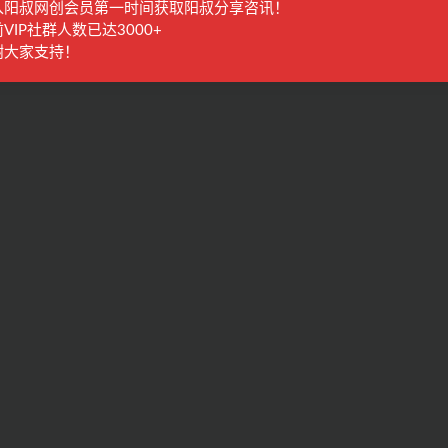
入阳叔网创会员第一时间获取阳叔分享咨讯！
VIP社群人数已达3000+
谢大家支持！