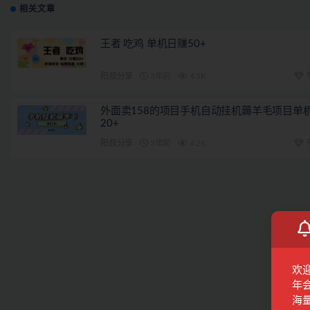
相关文章
王者 吃鸡 单机日赚50+
阳叔分享
3年前
4.5K
外面卖158的项目手机自动挂机薅羊毛项目单
20+
阳叔分享
3年前
4.2K
欢
年
海