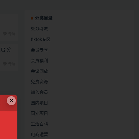
分类目录
SEO引流
专属
tiktok专区
启 分
会员专享
会员福利
专属
会议回放
免费资源
加入会员
×
！
国内项目
国外项目
生活百科
电商运营