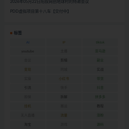
2026年05月22日阳叔网创地球村的特邀会议
PDD虚拟项目第十八车【交付中】
标签
AI
IP
tiktok
youtube
主播
亚马逊
会议
剪辑
副业
变现
同城
实战
实操
小红书
带货
引流
快手
抖音
担保
拆解
拼多多
挂机
搬运
教程
无人直播
流量
涨粉
淘宝
游戏
源码