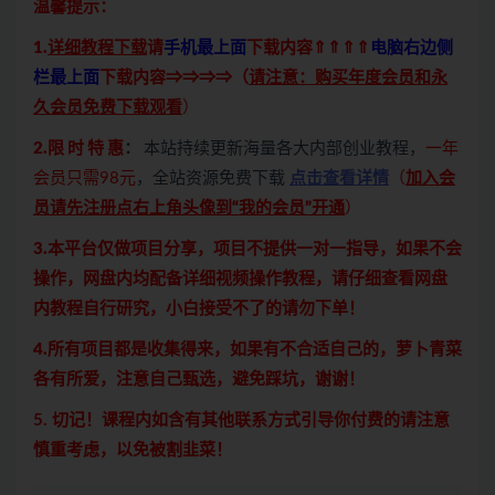
温馨提示：
1.
详细教程下载
请
手机最上面
下载内容⇑⇑⇑⇑
电脑右边侧
栏最上面
下载内容⇒⇒⇒⇒（
请注意：购买年度会员和永
久会员免费下载观看
）
2.限 时 特 惠
：
本站持续更新海量各大内部创业教程，
一年
会员只需98元
，全站资源免费下载
点击查看详情
（
加入会
员请先注册点右上角头像到“我的会员”开通
）
3.本平台仅做项目分享，项目不提供一对一指导，如果不会
操作，网盘内均配备详细视频操作教程，请仔细查看网盘
内教程自行研究，小白接受不了的请勿下单！
4.所有项目都是收集得来，如果有不合适自己的，萝卜青菜
各有所爱，注意自己甄选，避免踩坑，谢谢！
5. 切记！课程内如含有其他联系方式引导你付费的请注意
慎重考虑，以免被割韭菜！