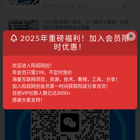
国内项目
2年前
1.6K
28
小红书民宿推广玩法，冷门暴力小赛道，长期
项目可复制矩阵玩法拆解
×
国内项目
2年前
607
28
2025年重磅福利！加入会员限
时优惠！
联系客服
欢迎进入阳叔网创！
年会员只需198，不定时涨价
海量互联网项目，资源，技术，教程，工具，分享！
加入阳叔网创会员第一时间获取阳叔分享咨讯！
目前VIP社群人数已达3000+
感谢大家支持！