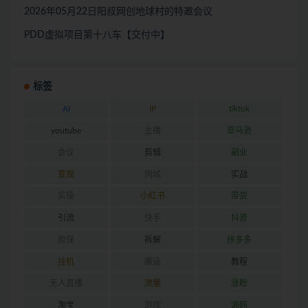
2026年05月22日阳叔网创地球村的特邀会议
PDD虚拟项目第十八车【交付中】
标签
AI
IP
tiktok
youtube
主播
亚马逊
会议
剪辑
副业
变现
同城
实战
实操
小红书
带货
引流
快手
抖音
担保
拆解
拼多多
挂机
搬运
教程
无人直播
流量
涨粉
淘宝
游戏
源码