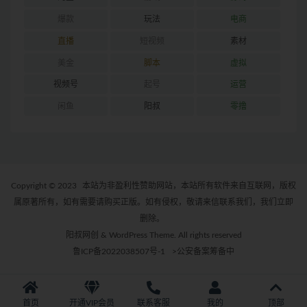
爆款
玩法
电商
直播
短视频
素材
美金
脚本
虚拟
视频号
起号
运营
闲鱼
阳叔
零撸
Copyright © 2023
本站为非盈利性赞助网站，本站所有软件来自互联网，版权
属原著所有，如有需要请购买正版。如有侵权，敬请来信联系我们，我们立即
删除。
阳叔网创 & WordPress Theme. All rights reserved
鲁ICP备2022038507号-1
>公安备案筹备中
首页
开通VIP会员
联系客服
我的
顶部