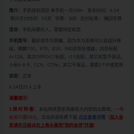
简介
：手机挂机项目 单手机一月100+ 发车时间：6.14
预计交付时间：15天 学费：300 交付标准： 赚回学费
适合
：手机闲置的人，需要特定机型
手机型号
：最好是华为荣耀，因为华为系统可以自由升降
级，麒麟710，970，810，980这些处理器，内存标配
6+128。其次OPPOr17标配，r15低配，其它机型不保证。
小米6-8-9，CC9，CC9e，其它不保证。需要2个IP或宽带
状态
：正常
6.14日25人上车
温馨提示：
1.限 时 特 惠
：
本站持续更新海量各大内部创业教程，
一年
会员只需98元
，全站资源免费下载
点击查看详情
（
加入会
员请先注册点右上角头像到“我的会员”开通
）