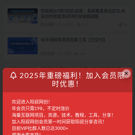
短视频从0到1的实战营：系统覆盖商业定位,内
容创作到变现闭环的全链路技能
精品课程
12月前
123
28
快手视频带货项目第三车【已交付】
阳叔担保
1年前
654
2025年全域投放操作指南，结合直播与短视
×
2025年重磅福利！加入会员限
频，打造高效营销闭环
时优惠！
精品课程
1年前
332
28
AI驱动谷歌SEO与AEO实战：轻松实现300%网
欢迎进入阳叔网创！
站流量飙升
年会员只需198，不定时涨价
精品课程
9月前
139
28
海量互联网项目，资源，技术，教程，工具，分享！
加入阳叔网创会员第一时间获取阳叔分享咨讯！
联系客服
目前VIP社群人数已达3000+