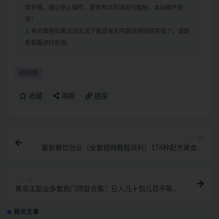
常步骤，建议停止操作，是否有风险请自行甄别，本站概不负
责！
3. 有的教程如果出现无法下载或者无内容说明链接失效了，请联
系客服进行处理。
短视频
收藏
海报
链接
上一篇
最新餐饮创业（全套视频教程资料）176种配方美食，
2023餐饮商用配方
下一篇
黄岛主副业多套热门项目合集：日入几十到几百不等
（完整教程+资料+素材）
相关文章