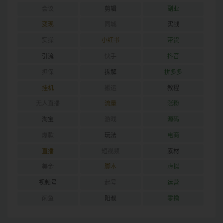
会议
剪辑
副业
变现
同城
实战
实操
小红书
带货
引流
快手
抖音
担保
拆解
拼多多
挂机
搬运
教程
无人直播
流量
涨粉
淘宝
游戏
源码
爆款
玩法
电商
直播
短视频
素材
美金
脚本
虚拟
视频号
起号
运营
闲鱼
阳叔
零撸