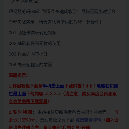
（8节视频课程）
短视频剪辑0基础到精通PR速成教学：最快可两小时学会
全程实战演示，请大家认真听讲跟教程一起操作！
001.萌娃带你玩转短视频
002.基础软件和素材的使用
003.作品的内容提升
004.未来短视频的前景
温馨提示：
1.
详细教程下载
请
手机最上面
下载内容⇑⇑⇑⇑
电脑右边侧
栏最上面
下载内容⇒⇒⇒⇒（
请注意：购买年度会员和永
久会员免费下载观看
）
2.限 时 特 惠
：
本站持续更新海量各大内部创业教程，
一年
会员只需98元
，全站资源免费下载
点击查看详情
（
加入会
员请先注册点右上角头像到“我的会员”开通
）