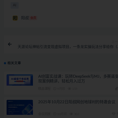
AI
阳叔
会员
上一
天涯论坛神帖引流变现虚拟项目，一条龙实操玩法分享给你（
程+资源
相关文章
AI创富实战课：玩转DeepSeek与MJ，多赛道
现案例精讲，轻松月入过万
精品课程
9月前
155
2025年10月22日阳叔网创地球村的特邀会议
会议回放
10月前
302