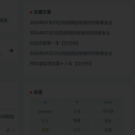
近期文章
链接
2026年07月29日阳叔网创地球村的特邀会议
2026年07月3日阳叔网创地球村的特邀会议
抖店店群第一车【交付中】
词描
2026年05月22日阳叔网创地球村的特邀会议
PDD虚拟项目第十八车【交付中】
标签
AI
IP
tiktok
youtube
主播
亚马逊
0%网站
会议
剪辑
副业
变现
同城
实战
28