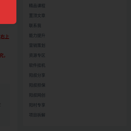
精品课程
置顶文章
载观
联系我
能力提升
点右上
营销策划
究，
资源专区
软件挂机
阳叔分享
阳叔担保
阳叔网创
定
阳村专享
项目拆解