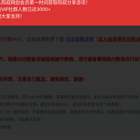
入阳叔网创会员第一时间获取阳叔分享咨讯！
VIP社群人数已达3000+
谢大家支持！
最上面
下载内容⇒⇒⇒⇒（
请注意：购买年度会员和永久会员免费下
员只需98元
，全站资源免费下载
点击查看详情
（
加入会员请先注册
操作，网盘内均配备详细视频操作教程，请仔细查看网盘内教程自行研
各有所爱，注意自己甄选，避免踩坑，谢谢！
学习交流使用，请于24小时内删除，尊重原作者及出版方，如认为本站有使用不当的地
付费才可观看的文章，建议升级本站VIP，全站所有资源“任意下免费看”。
何的一对一教学指导，不提供任何收益保障，具体请自行分辨测试，如遇充值环节或绑
自行甄别，本站概不负责！
进行处理。