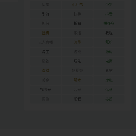
实操
小红书
带货
引流
快手
抖音
担保
拆解
拼多多
挂机
搬运
教程
无人直播
流量
涨粉
淘宝
游戏
源码
爆款
玩法
电商
直播
短视频
素材
美金
脚本
虚拟
视频号
起号
运营
闲鱼
阳叔
零撸