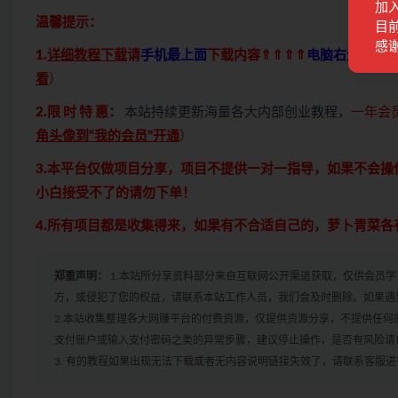
加
温馨提示：
目前
感
1.
详细教程下载
请
手机最上面
下载内容⇑⇑⇑⇑
电脑右边侧栏
看
）
2.限 时 特 惠
：
本站持续更新海量各大内部创业教程，
一年会
角头像到“我的会员”开通
）
3.本平台仅做项目分享，项目不提供一对一指导，如果不会
小白接受不了的请勿下单！
4.所有项目都是收集得来，如果有不合适自己的，萝卜青菜
郑重声明：
1.本站所分享资料部分来自互联网公开渠道获取，仅供会员
方，或侵犯了您的权益，请联系本站工作人员，我们会及时删除。如果遇到
2.本站收集整理各大网赚平台的付费资源，仅提供资源分享，不提供任
支付账户或输入支付密码之类的异常步骤，建议停止操作，是否有风险请
3. 有的教程如果出现无法下载或者无内容说明链接失效了，请联系客服