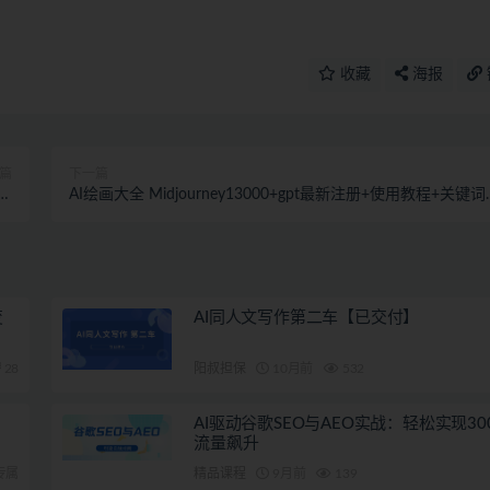
收藏
海报
篇
下一篇
教
AI绘画大全 Midjourney13000+gpt最新注册+使用教程+关键
）
述词 软件+教程
变
AI同人文写作第二车【已交付】
28
阳叔担保
10月前
532
AI驱动谷歌SEO与AEO实战：轻松实现30
流量飙升
专属
精品课程
9月前
139