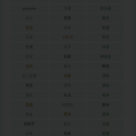
youtube
主播
亚马逊
会议
剪辑
副业
变现
同城
实战
实操
小红书
带货
引流
快手
抖音
担保
拆解
拼多多
挂机
搬运
教程
无人直播
流量
涨粉
淘宝
游戏
源码
爆款
玩法
电商
直播
短视频
素材
美金
脚本
虚拟
视频号
起号
运营
闲鱼
阳叔
零撸