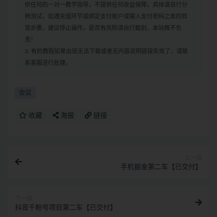
供任何的一对一教学指导，不提供任何收益保障，具体请自行分
辨测试，如遇充值环节或绑定支付账户或输入支付密码之类的异
常步骤，建议停止操作，是否有风险请自行甄别，本站概不负
责！
3. 有的教程如果出现无法下载或者无内容说明链接失效了，请联
系客服进行处理。
会议
收藏
海报
链接
上一篇
手机掘金第二车【已交付】
下一篇
抖音千粉号项目第二车【已交付】