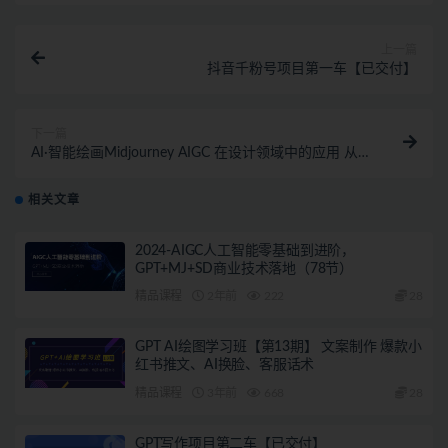
上一篇
抖音千粉号项目第一车【已交付】
下一篇
AI·智能绘画Midjourney AIGC 在设计领域中的应用 从
入门到精通（11节课）
相关文章
2024-AIGC人工智能零基础到进阶，
GPT+MJ+SD商业技术落地（78节）
精品课程
2年前
222
28
GPT AI绘图学习班【第13期】 文案制作 爆款小
红书推文、AI换脸、客服话术
精品课程
3年前
668
28
GPT写作项目第二车【已交付】