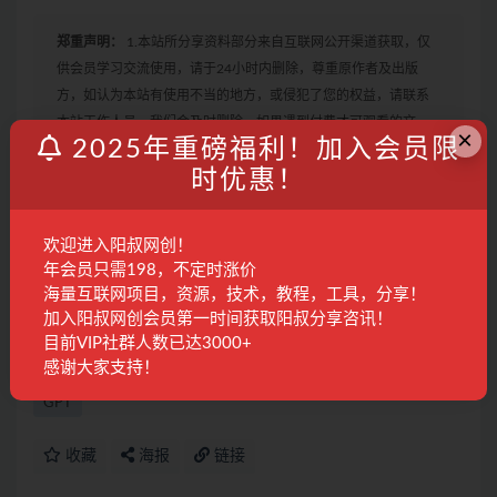
郑重声明：
1.本站所分享资料部分来自互联网公开渠道获取，仅
供会员学习交流使用，请于24小时内删除，尊重原作者及出版
方，如认为本站有使用不当的地方，或侵犯了您的权益，请联系
本站工作人员，我们会及时删除。如果遇到付费才可观看的文
×
2025年重磅福利！加入会员限
章，建议升级本站VIP，全站所有资源“任意下免费看”。
时优惠！
2.本站收集整理各大网赚平台的付费资源，仅提供资源分享，不提
供任何的一对一教学指导，不提供任何收益保障，具体请自行分
辨测试，如遇充值环节或绑定支付账户或输入支付密码之类的异
欢迎进入阳叔网创！
常步骤，建议停止操作，是否有风险请自行甄别，本站概不负
年会员只需198，不定时涨价
责！
海量互联网项目，资源，技术，教程，工具，分享！
3. 有的教程如果出现无法下载或者无内容说明链接失效了，请联
加入阳叔网创会员第一时间获取阳叔分享咨讯！
系客服进行处理。
目前VIP社群人数已达3000+
感谢大家支持！
GPT
收藏
海报
链接