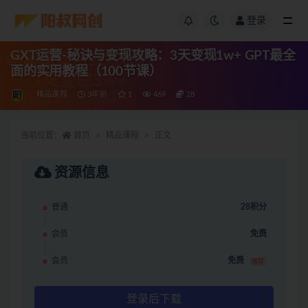
登录
GXT运营-秘诀与变现攻略：3天变现1w+ GPT最全
面的实用教程（100节课）
精品课程
3年前
1
469
28
当前位置：
首页
精品课程
正文
资源信息
普通
28积分
会员
免费
会员
免费
推荐
登录后下载