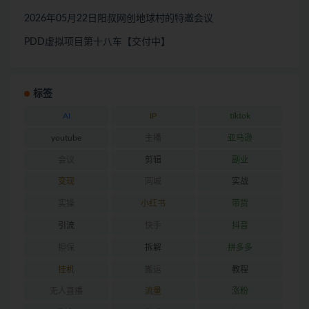
2026年05月22日阳叔网创地球村的特邀会议
PDD虚拟项目第十八车【交付中】
标签
AI
IP
tiktok
youtube
主播
亚马逊
会议
剪辑
副业
变现
同城
实战
实操
小红书
带货
引流
快手
抖音
担保
拆解
拼多多
挂机
搬运
教程
无人直播
流量
涨粉