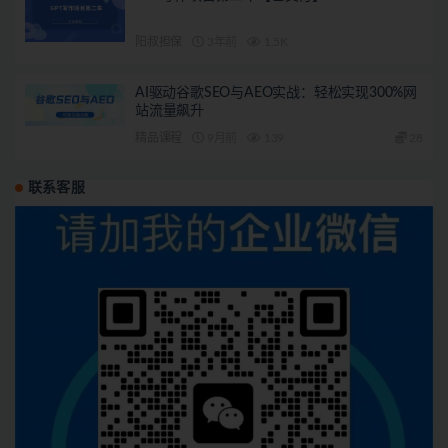
阳叔担保
3年前
1.5K
AI驱动谷歌SEO与AEO实战：轻松实现300%网
站流量飙升
精品课程
9月前
139
28
联系客服