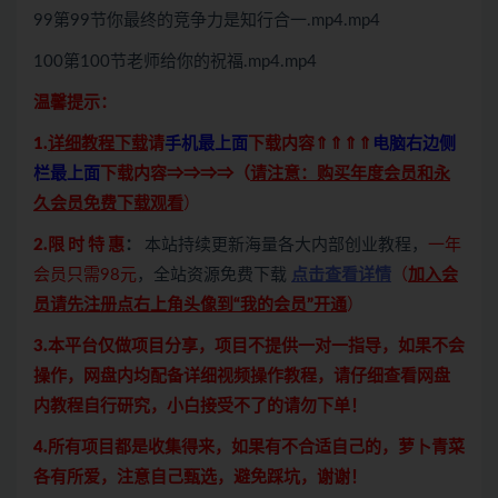
99第99节你最终的竞争力是知行合一.mp4.mp4
100第100节老师给你的祝福.mp4.mp4
温馨提示：
1.
详细教程下载
请
手机最上面
下载内容⇑⇑⇑⇑
电脑右边侧
栏最上面
下载内容⇒⇒⇒⇒（
请注意：购买年度会员和永
久会员免费下载观看
）
2.限 时 特 惠
：
本站持续更新海量各大内部创业教程，
一年
会员只需98元
，全站资源免费下载
点击查看详情
（
加入会
员请先注册点右上角头像到“我的会员”开通
）
3.本平台仅做项目分享，项目不提供一对一指导，如果不会
操作，网盘内均配备详细视频操作教程，请仔细查看网盘
内教程自行研究，小白接受不了的请勿下单！
4.所有项目都是收集得来，如果有不合适自己的，萝卜青菜
各有所爱，注意自己甄选，避免踩坑，谢谢！