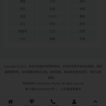
淘宝
游戏
源码
爆款
玩法
电商
直播
短视频
素材
美金
脚本
虚拟
视频号
起号
运营
闲鱼
阳叔
零撸
Copyright © 2023
本站为非盈利性赞助网站，本站所有软件来自互联网，版权
属原著所有，如有需要请购买正版。如有侵权，敬请来信联系我们，我们立即
删除。
阳叔网创 & WordPress Theme. All rights reserved
鲁ICP备2022038507号-1
>公安备案筹备中