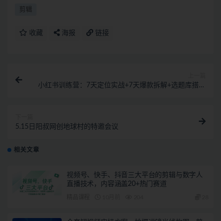
剪辑
收藏
海报
链接
上一篇
小红书训练营：7天定位实战+7天爆款拆解+选题库搭建
实战+21天笔记实操实战
下一篇
5.15日阳叔网创地球村的特邀会议
相关文章
视频号、快手、抖音三大平台的剪辑与数字人
直播技术，内容涵盖20+热门赛道
精品课程
10月前
204
28