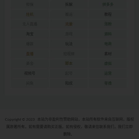
担保
拆解
拼多多
挂机
搬运
教程
无人直播
流量
涨粉
淘宝
游戏
源码
爆款
玩法
电商
直播
短视频
素材
美金
脚本
虚拟
视频号
起号
运营
闲鱼
阳叔
零撸
Copyright © 2023
本站为非盈利性赞助网站，本站所有软件来自互联网，版权
属原著所有，如有需要请购买正版。如有侵权，敬请来信联系我们，我们立即
删除。