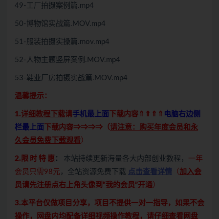
49-工厂拍摄案例篇.mp4
50-博物馆实战篇.MOV.mp4
51-服装拍摄实操篇.mov.mp4
52-人物主题竖屏案例.MOV.mp4
53-鞋业厂房拍摄实战篇.MOV.mp4
温馨提示：
1.
详细教程下载
请
手机最上面
下载内容⇑⇑⇑⇑
电脑右边侧
栏最上面
下载内容⇒⇒⇒⇒（
请注意：购买年度会员和永
久会员免费下载观看
）
2.限 时 特 惠
：
本站持续更新海量各大内部创业教程，
一年
会员只需98元
，全站资源免费下载
点击查看详情
（
加入会
员请先注册点右上角头像到“我的会员”开通
）
3.本平台仅做项目分享，项目不提供一对一指导，如果不会
操作，网盘内均配备详细视频操作教程，请仔细查看网盘