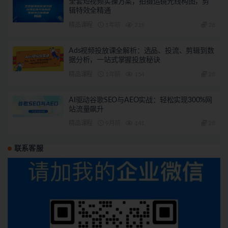
全套短视频实操方案，拍摄运镜光线构图，剪
辑特效全精通
精品课程
1年前
219
28
Ads视频投放课全解析：选品、投流、剪辑到数
据分析，一站式掌握投放秘诀
精品课程
1年前
154
28
AI驱动谷歌SEO与AEO实战：轻松实现300%网
站流量飙升
精品课程
9月前
141
28
联系客服