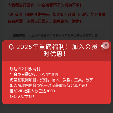
内教程自行研究，小白接受不了的请勿下单！
4.所有项目都是收集得来，如果有不合适自己的，萝卜青菜
各有所爱，注意自己甄选，避免踩坑，谢谢！
郑重声明：
1.本站所分享资料部分来自互联网公开渠道获取，仅
供会员学习交流使用，请于24小时内删除，尊重原作者及出版
×
2025年重磅福利！加入会员限
方，如认为本站有使用不当的地方，或侵犯了您的权益，请联系
时优惠！
本站工作人员，我们会及时删除。如果遇到付费才可观看的文
章，建议升级本站VIP，全站所有资源“任意下免费看”。
2.本站收集整理各大网赚平台的付费资源，仅提供资源分享，不提
欢迎进入阳叔网创！
供任何的一对一教学指导，不提供任何收益保障，具体请自行分
年会员只需198，不定时涨价
辨测试，如遇充值环节或绑定支付账户或输入支付密码之类的异
海量互联网项目，资源，技术，教程，工具，分享！
常步骤，建议停止操作，是否有风险请自行甄别，本站概不负
加入阳叔网创会员第一时间获取阳叔分享咨讯！
责！
目前VIP社群人数已达3000+
3. 有的教程如果出现无法下载或者无内容说明链接失效了，请联
感谢大家支持！
系客服进行处理。