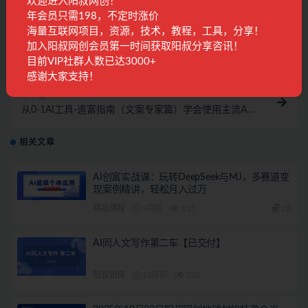
欢迎进入阳叔网创！
年会员只需198，不定时涨价
海量互联网项目，资源，技术，教程，工具，分享！
上一篇
加入阳叔网创会员第一时间获取阳叔分享咨讯！
阳叔讲给粉丝的一段话！新手必看！！
目前VIP社群人数已达3000+
感谢大家支持！
下一篇
从0-1AI工具-造富指南（文案专家篇）学会使用主流AI
工具 方法和心法的融合
相关文章
AI创富实战课：玩转DeepSeek与MJ，多赛道变
现案例精讲，轻松月入过万
精品课程
9月前
155
28
AI同人文写作第二车【已交付】
阳叔担保
10月前
532