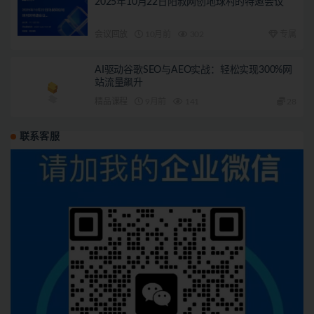
2025年10月22日阳叔网创地球村的特邀会议
会议回放
10月前
302
专属
AI驱动谷歌SEO与AEO实战：轻松实现300%网
站流量飙升
精品课程
9月前
141
28
联系客服