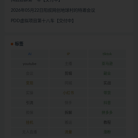
抖店店群第一车【交付中】
2026年05月22日阳叔网创地球村的特邀会议
PDD虚拟项目第十八车【交付中】
标签
AI
IP
tiktok
youtube
主播
亚马逊
会议
剪辑
副业
变现
同城
实战
实操
小红书
带货
引流
快手
抖音
担保
拆解
拼多多
挂机
搬运
教程
无人直播
流量
涨粉