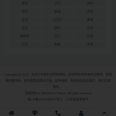
淘宝
游戏
源码
爆款
玩法
电商
直播
短视频
素材
美金
脚本
虚拟
视频号
起号
运营
闲鱼
阳叔
零撸
Copyright © 2023
本站为非盈利性赞助网站，本站所有软件来自互联网，版权
属原著所有，如有需要请购买正版。如有侵权，敬请来信联系我们，我们立即
删除。
阳叔网创 & WordPress Theme. All rights reserved
鲁ICP备2022038507号-1
>公安备案筹备中