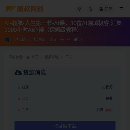
登录
AI-领航-人生第一节-AI课，30位AI领域极客 汇集
1000小时Al心得（保姆级教程）
精品课程
3年前
0
359
28
当前位置：
首页
精品课程
正文
资源信息
普通
28积分
会员
免费
会员
免费
推荐
登录后下载