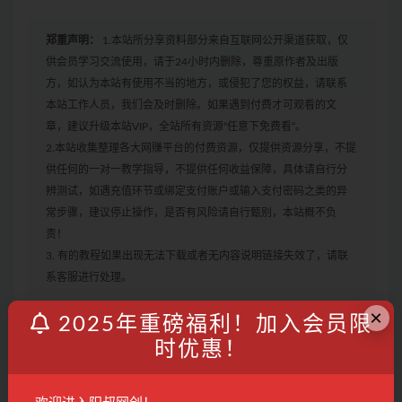
郑重声明：
1.本站所分享资料部分来自互联网公开渠道获取，仅
供会员学习交流使用，请于24小时内删除，尊重原作者及出版
方，如认为本站有使用不当的地方，或侵犯了您的权益，请联系
本站工作人员，我们会及时删除。如果遇到付费才可观看的文
章，建议升级本站VIP，全站所有资源“任意下免费看”。
2.本站收集整理各大网赚平台的付费资源，仅提供资源分享，不提
供任何的一对一教学指导，不提供任何收益保障，具体请自行分
辨测试，如遇充值环节或绑定支付账户或输入支付密码之类的异
常步骤，建议停止操作，是否有风险请自行甄别，本站概不负
责！
3. 有的教程如果出现无法下载或者无内容说明链接失效了，请联
系客服进行处理。
×
2025年重磅福利！加入会员限
AI
Chat GPT
GPT
时优惠！
收藏
海报
链接