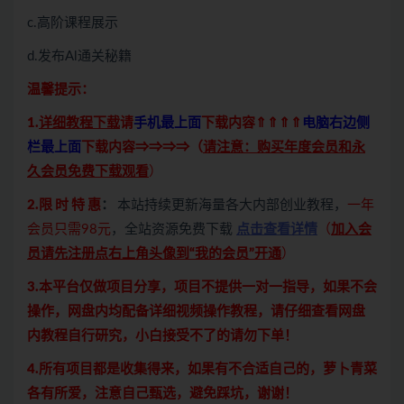
c.高阶课程展示
d.发布Al通关秘籍
温馨提示：
1.
详细教程下载
请
手机最上面
下载内容⇑⇑⇑⇑
电脑右边侧
栏最上面
下载内容⇒⇒⇒⇒（
请注意：购买年度会员和永
久会员免费下载观看
）
2.限 时 特 惠
：
本站持续更新海量各大内部创业教程，
一年
会员只需98元
，全站资源免费下载
点击查看详情
（
加入会
员请先注册点右上角头像到“我的会员”开通
）
3.本平台仅做项目分享，项目不提供一对一指导，如果不会
操作，网盘内均配备详细视频操作教程，请仔细查看网盘
内教程自行研究，小白接受不了的请勿下单！
4.所有项目都是收集得来，如果有不合适自己的，萝卜青菜
各有所爱，注意自己甄选，避免踩坑，谢谢！