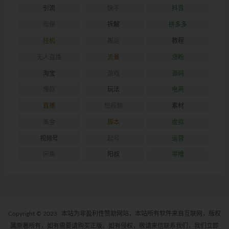
引流
快手
抖音
担保
拆解
拼多多
挂机
搬运
教程
无人直播
流量
涨粉
淘宝
游戏
源码
爆款
玩法
电商
直播
短视频
素材
美金
脚本
虚拟
视频号
起号
运营
闲鱼
阳叔
零撸
Copyright © 2023
本站为非盈利性赞助网站，本站所有软件来自互联网，版权
属原著所有，如有需要请购买正版。如有侵权，敬请来信联系我们，我们立即