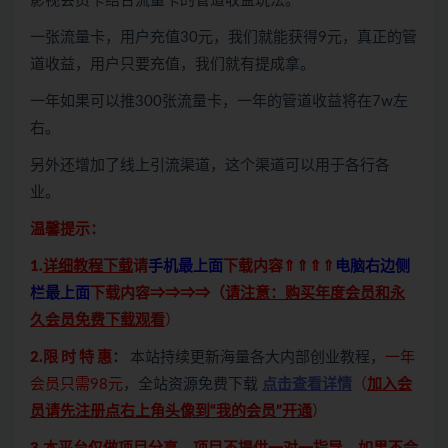
影视会员卡结合流量卡的管道收益玩法。
一张流量卡，用户充值30元，我们就能获得9元，真正的管
道收益，用户只要充值，我们就有提成拿。
一年如果可以推300张流量卡，一年的管道收益将在7w左
右。
另外还增加了线上引流渠道，这个渠道可以用于各行各
业。
温馨提示：
1.
详细教程下载
请
手机最上面
下载内容⇑⇑⇑⇑
电脑右边侧
栏最上面
下载内容⇒⇒⇒⇒（
请注意：购买年度会员和永
久会员免费下载观看
）
2.限 时 特 惠
：
本站持续更新海量各大内部创业教程，
一年
会员只需98元
，全站资源免费下载
点击查看详情
（
加入会
员请先注册点右上角头像到“我的会员”开通
）