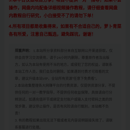
3.本平台仅做项目分享，项目不提供一对一指导，如果不会
操作，网盘内均配备详细视频操作教程，请仔细查看网盘
内教程自行研究，小白接受不了的请勿下单！
4.所有项目都是收集得来，如果有不合适自己的，萝卜青菜
各有所爱，注意自己甄选，避免踩坑，谢谢！
郑重声明：
1.本站所分享资料部分来自互联网公开渠道获取，仅
供会员学习交流使用，请于24小时内删除，尊重原作者及出版
方，如认为本站有使用不当的地方，或侵犯了您的权益，请联系
本站工作人员，我们会及时删除。如果遇到付费才可观看的文
章，建议升级本站VIP，全站所有资源“任意下免费看”。
2.本站收集整理各大网赚平台的付费资源，仅提供资源分享，不提
供任何的一对一教学指导，不提供任何收益保障，具体请自行分
辨测试，如遇充值环节或绑定支付账户或输入支付密码之类的异
常步骤，建议停止操作，是否有风险请自行甄别，本站概不负
责！
3. 有的教程如果出现无法下载或者无内容说明链接失效了，请联
系客服进行处理。