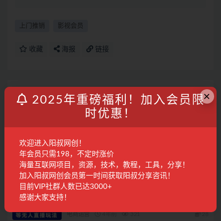
上门推销
影视会员
收藏
海报
链接
上一篇
×
2025年重磅福利！加入会员限
淘宝虚拟违规侵权规避方法与建议，6个部分详细讲
解，做虚拟资源必看！
时优惠！
下一篇
欢迎进入阳叔网创！
跨境拼多多TEMU实操选品运营方法，选品避坑12条标
准，爆款的底层思路等
年会员只需198，不定时涨价
海量互联网项目，资源，技术，教程，工具，分享！
相关文章
加入阳叔网创会员第一时间获取阳叔分享咨讯！
目前VIP社群人数已达3000+
无人+半无人直播实操训练营：护肤品、饮料、
感谢大家支持！
影视会员等无人直播玩法
电商运营
4年前
321
28