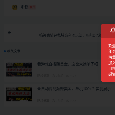
阳叔
会员
上一
搞笑表情包私域高利润玩法，0基础也能日入200
欢
年
相关文章
海
加
看游戏直播赚美金，这也太简单了吧！
目前
感
阳叔分享
2年前
2.9K
全自动看视频赚美金，单机100+？实测展示！
阳叔分享
3年前
2.6K