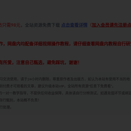
员只需98元
，全站资源免费下载
点击查看详情
（
加入会员请先注册
操作，网盘内均配备详细视频操作教程，请仔细查看网盘内教程自行研
各有所爱，注意自己甄选，避免踩坑，谢谢！
学习交流使用，请于24小时内删除，尊重原作者及出版方，如认为本站有使用不当的地
付费才可观看的文章，建议升级本站VIP，全站所有资源“任意下免费看”。
何的一对一教学指导，不提供任何收益保障，具体请自行分辨测试，如遇充值环节或绑
自行甄别，本站概不负责！
进行处理。