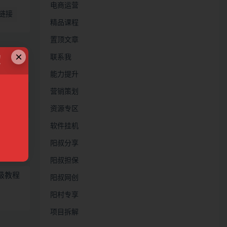
电商运营
链接
精品课程
置顶文章
×
联系我
！
公
能力提升
营销策划
资源专区
软件挂机
阳叔分享
阳叔担保
级教程
阳叔网创
阳村专享
项目拆解