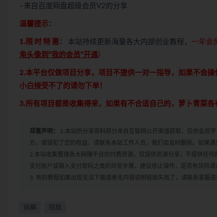
–来自百度网盘超级会员V2的分享
温馨提示：
1.限 时 特 惠
：
本站持续更新海量各大内部创业教程，
一年会
角头像到“我的会员”开通
）
2.本平台仅做项目分享，项目不提供一对一指导，如果不会
小白接受不了的请勿下单！
3.所有项目都是收集得来，如果有不合适自己的，萝卜青菜
郑重声明：
1.本站所分享资料部分来自互联网公开渠道获取，仅供会员
方，或侵犯了您的权益，请联系本站工作人员，我们会及时删除。如果遇到
2.本站收集整理各大网赚平台的付费资源，仅提供资源分享，不提供任
支付账户或输入支付密码之类的异常步骤，建议停止操作，是否有风险请
3. 有的教程如果出现无法下载或者无内容说明链接失效了，请联系客服
拆解
阳叔