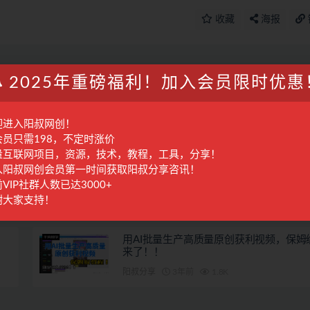
收藏
海报
2025年重磅福利！加入会员限时优惠
篇
下一篇
+
电商短视频素材训练营：短视频素材底层逻辑 爆款脚本 万能
式 混剪素材等
迎进入阳叔网创！
会员只需198，不定时涨价
量互联网项目，资源，技术，教程，工具，分享！
入阳叔网创会员第一时间获取阳叔分享咨讯！
点击邮件赚美金，就是这么无脑！
VIP社群人数已达3000+
谢大家支持！
阳叔分享
3年前
2.0K
用AI批量生产高质量原创获利视频，保姆
来了！！
阳叔分享
3年前
1.8K