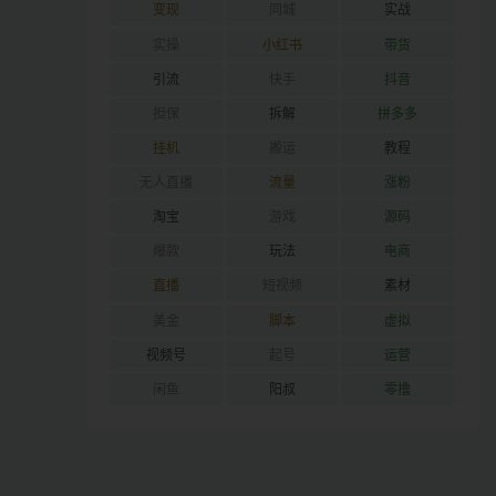
变现
同城
实战
实操
小红书
带货
引流
快手
抖音
担保
拆解
拼多多
挂机
搬运
教程
无人直播
流量
涨粉
淘宝
游戏
源码
爆款
玩法
电商
直播
短视频
素材
美金
脚本
虚拟
视频号
起号
运营
闲鱼
阳叔
零撸